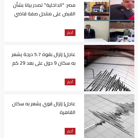
مصر: "الداخلية" تصدر بيانا بشأن
القبض على منتحل صفة قاضي
للاستيلاء على المواطنين
أخبار
عاجل| زلزال بقوة 5.7 درجة يشعر
به سكان 9 دول على بعد 29 كم
من السويس
أخبار
عاجل| زلزال قوي يشعر به سكان
القاهرة
أخبار