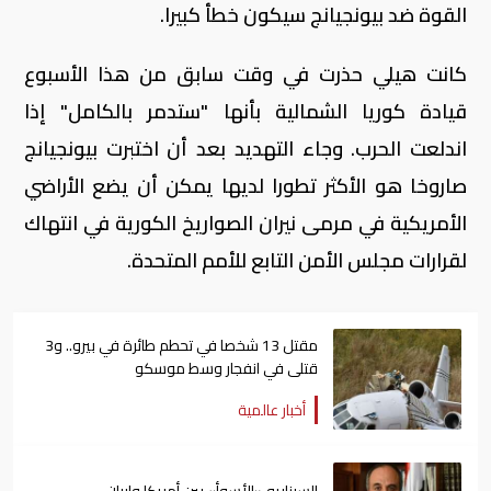
القوة ضد بيونجيانج سيكون خطأ كبيرا.
كانت هيلي حذرت في وقت سابق من هذا الأسبوع
قيادة كوريا الشمالية بأنها "ستدمر بالكامل" إذا
اندلعت الحرب. وجاء التهديد بعد أن اختبرت بيونجيانج
صاروخا هو الأكثر تطورا لديها يمكن أن يضع الأراضي
الأمريكية في مرمى نيران الصواريخ الكورية في انتهاك
لقرارات مجلس الأمن التابع للأمم المتحدة.
مقتل 13 شخصا في تحطم طائرة في بيرو.. و3
قتلى في انفجار وسط موسكو
أخبار عالمية
السيناريو «الأسوأ» بين أمريكا وإيران