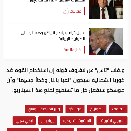
مقالات رأي
عاجل| ترامب ينصح نتنياهو بعدم الرد على
الصواريخ الإيرانية
أخبار عالمية
ونقلت "تاس" عن لافروف قوله إن استخدام القوة ضد
كوريا الشمالية سيكون "لعبا بالنار وخطأ جسيما" وأن
موسكو ستفعل كل ما تستطيع لمنع هذا السيناريو.
لافروف
الصواريخ
موسكو
وزير الخارجية الروسي
سيرجي لافروف
السفيرة الأمريكية
بيونجيانج
نيكي هيلي