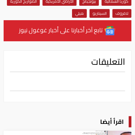
كوريا الشمالية
بيونجيانج
الأراضي الأمريكية
الصواريخ الكورية
لافروف
السيناريو
هيلي
تابع آخر أخبارنا على أخبار غوغول نيوز
التعليقات
اقرأ أيضا