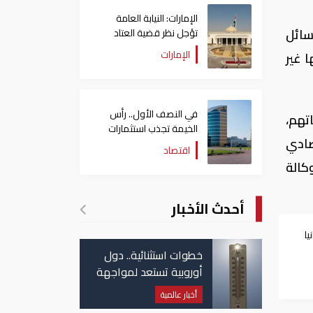
الإمارات: النيابة العامة
سائل
تؤجل نظر قضية العتاد
العسكري للسودان
الإمارات
ات بأنها غير
في النصف الأول.. رأس
تهم،
الخيمة تجذب استثمارات
صادي
تتجاوز 771 مليون درهم
اقتصاد
كالة
أحدث الأخبار
يا
خطوات استثنائية.. دول
أوروبية تستعد لمواجهة
موجة حر غير مسبوقة
أخبار عالمية