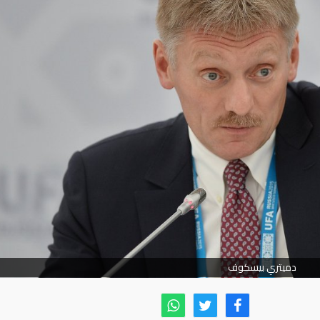
دميتري بيسكوف