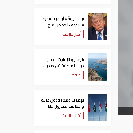
ترامب يوقّع أوامر تنفيذية
تستهدف الحد من منح
الجنسية الأمريكية بالولادة
أخبار عالمية
بلومبرغ: الإمارات تتصدر
دول المنطقة في صادرات
النفط عبر مضيق هرمز
طاقة
الإمارات ومصر ودول عربية
وإسلامية يصدرون بيانا
مشتركا بشأن الانتهاكات
أخبار عالمية
الإسرائيلية في غزة