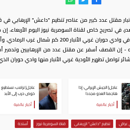
ار مقتل عدد كبير من عناصر تنظيم "داعش" الإرهابي في
ر، في تصريح خاص لقناة السومرية نيوز اليوم الأربعاء، إن ط
التحالف الدولي قصف مفرزة لتنظيم داعش في وادي حوران غربي الأنبار 200 كم شمال غرب 
- إن القصف أسفر عن مقتل عدد من الإرهابيين وتدمير أ
ائر تواصل تطهير الأودية غربي الأنبار منها وادي حوران الذي
عاجل| الجيش الإيراني: إذا
عاجل| ترامب: نستطيع
هاجمنا العدو مجددا
خوض حرب إلى الأبد
فسيفاجأ بأسلحة جديدة
بمخزون من الأسلحة عا
أخبار عالمية
أخبار عالمية
الجودة
عراقي
تنظيم "داعش" الإرهابي
قناة السومرية نيوز
أسلحة