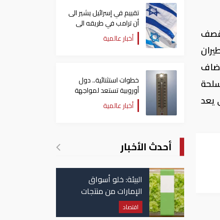
تقييم في إسرائيل يشير الى
أن ترامب في طريقه الى
 قصف
إبرام اتفاق مع إيران
أخبار عالمية
يران
الرمادي. وأضاف
خطوات استثنائية.. دول
سلحة
أوروبية تستعد لمواجهة
 يعد
موجة حر غير مسبوقة
أخبار عالمية
أحدث الأخبار
لية
البيئة: خلو أسواق
الإمارات من منتجات
الخس المرتبطة بتفشي
اقتصاد
داء السيكلوسبورا