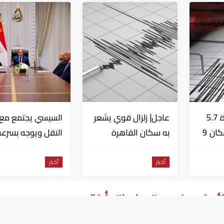
عاجل| زلزال بقوة 5.7
عاجل| زلزال قوي يشعر
السيسي يجتمع مع و
درجة يشعر به سكان 9
به سكان القاهرة
النقل ويوجه بسرعة
دول على بعد 29 كم
الانتهاء من
المشروعات الجاري
أخبار
أخبار
تنفيذها