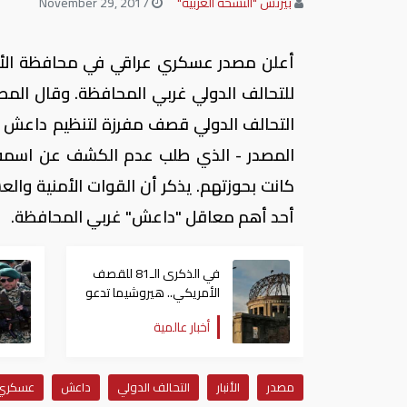
بيزنس "النسخة العربية"
November 29, 2017
أعلن مصدر عسكري عراقي في محافظة الأنب
للتحالف الدولي غربي المحافظة. وقال المصد
المصدر - الذي طلب عدم الكشف عن اسمه 
كانت بحوزتهم. يذكر أن القوات الأمنية والعش
أحد أهم معاقل "داعش" غربي المحافظة.
في الذكرى الـ81 للقصف
الأمريكي.. هيروشيما تدعو
العالم لإلغاء الأسلحة
أخبار عالمية
النووية
مصدر
الأنبار
التحالف الدولي
داعش
عسكري 