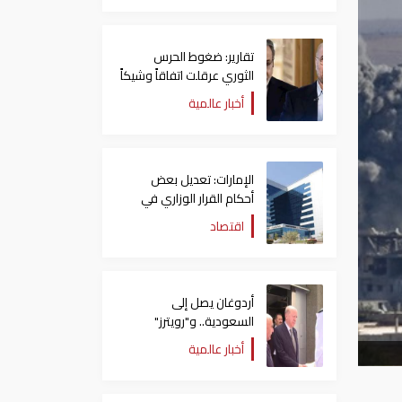
تقارير: ضغوط الحرس
الثوري عرقلت اتفاقاً وشيكاً
حول هرمز
أخبار عالمية
الإمارات: تعديل بعض
أحكام القرار الوزاري في
شأن الضريبة على الشركات
اقتصاد
والأعمال
أردوغان يصل إلى
السعودية.. و"رويترز"
تكشف تفاصيل الاتفاق
أخبار عالمية
المرتقب