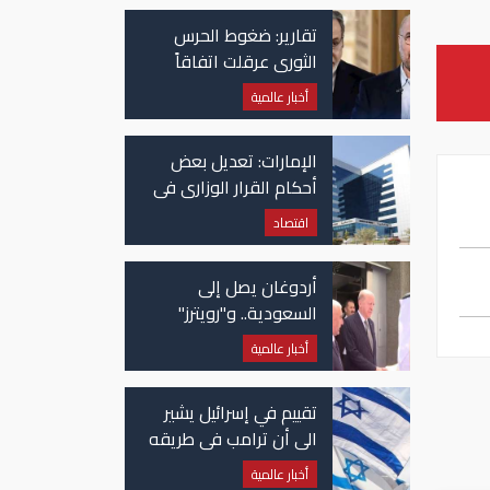
تقارير: ضغوط الحرس
الثوري عرقلت اتفاقاً
وشيكاً حول هرمز
أخبار عالمية
الإمارات: تعديل بعض
أحكام القرار الوزاري في
شأن الضريبة على
اقتصاد
الشركات والأعمال
أردوغان يصل إلى
السعودية.. و"رويترز"
تكشف تفاصيل الاتفاق
أخبار عالمية
المرتقب
تقييم في إسرائيل يشير
الى أن ترامب في طريقه
الى إبرام اتفاق مع إيران
أخبار عالمية