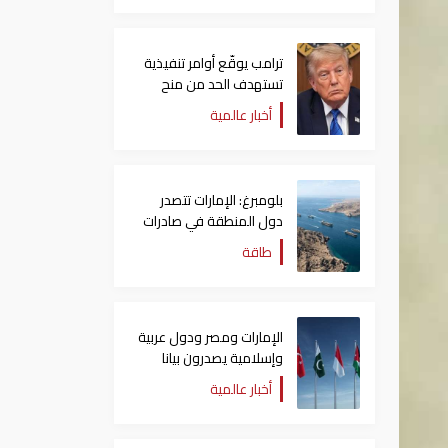
ترامب يوقّع أوامر تنفيذية
تستهدف الحد من منح
الجنسية الأمريكية بالولادة
أخبار عالمية
بلومبرغ: الإمارات تتصدر
دول المنطقة في صادرات
النفط عبر مضيق هرمز
طاقة
الإمارات ومصر ودول عربية
وإسلامية يصدرون بيانا
مشتركا بشأن الانتهاكات
أخبار عالمية
الإسرائيلية في غزة