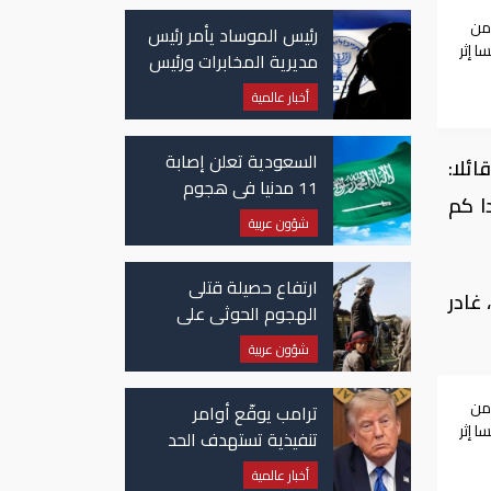
من
رئيس الموساد يأمر رئيس
 إثر
مديرية المخابرات ورئيس
قسم إيران بالاستقالة
أخبار عالمية
السعودية تعلن إصابة
ئلا:
11 مدنيا في هجوم
ا كم
حوثي على نجران
شؤون عربية
ارتفاع حصيلة قتلى
غادر
الهجوم الحوثي على
معسكرات حكومية لـ58
شؤون عربية
قتيلًا وعشرات الجرحى
من
ترامب يوقّع أوامر
 إثر
تنفيذية تستهدف الحد
من منح الجنسية
أخبار عالمية