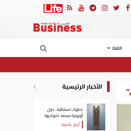
ابة 11 مدنيا في هجوم حوثي على نجران
ارتفاع ح
اللغة
الأخبار الرئيسية
"
خطوات استثنائية.. دول
أوروبية تستعد لمواجهة
موجة حر غير مسبوقة
أخبار عالمية