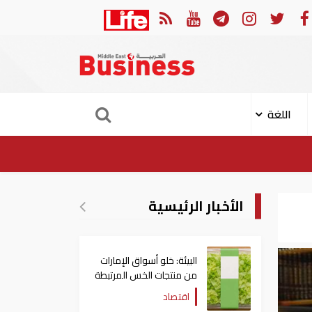
ات: تعديل بعض أحكام القرار الوزاري في شأن الضريبة على الشركات والأعمال
اللغة
الأخبار الرئيسية
البيئة: خلو أسواق الإمارات
من منتجات الخس المرتبطة
بتفشي داء السيكلوسبورا
اقتصاد