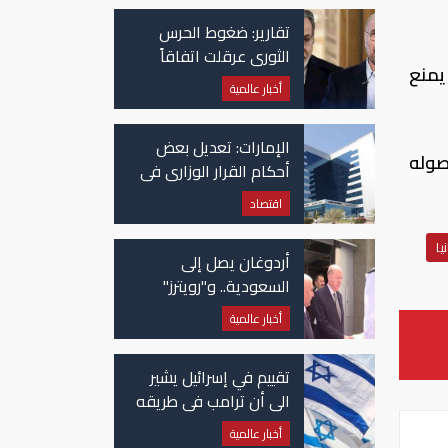
تقارير: ضغوط الحرس
الثوري عرقلت اتفاقاً
يمنع
وشيكاً حول هرمز
أخبار عالمية
الإمارات: تعديل بعض
صوله
أحكام القرار الوزاري في
شأن الضريبة على
اقتصاد
الشركات والأعمال
يا
أردوغان يصل إلى
السعودية.. و"رويترز"
تكشف تفاصيل الاتفاق
أخبار عالمية
المرتقب
تقييم في إسرائيل يشير
الى أن ترامب في طريقه
الى إبرام اتفاق مع إيران
أخبار عالمية