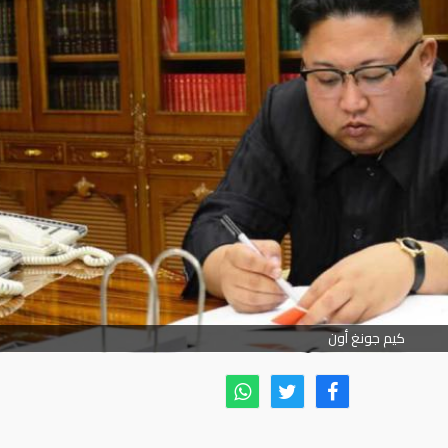
كيم جونغ أون