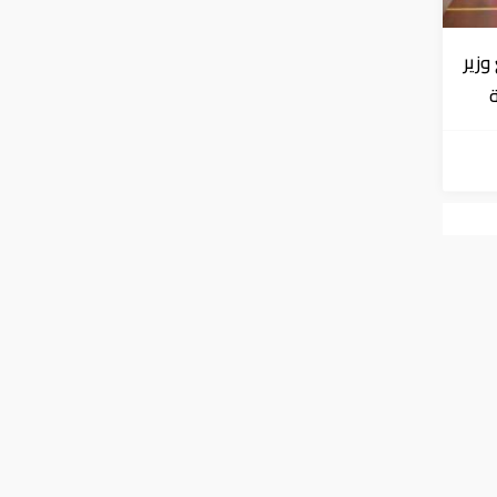
زير
ر