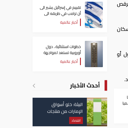
لرقص
تقييم في إسرائيل يشير الى
أن ترامب في طريقه الى
إبرام اتفاق مع إيران
أخبار عالمية
سكان
خطوات استثنائية.. دول
أوروبية تستعد لمواجهة
ل أو
موجة حر غير مسبوقة
أخبار عالمية
.
أحدث الأخبار
ميا
البيئة: خلو أسواق
الإمارات من منتجات
الخس المرتبطة بتفشي
اقتصاد
داء السيكلوسبورا