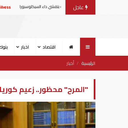
عاجل
 من منتجات الخس المرتبطة بتفشي داء السيكلوسبورا
تقارير:
اقتصاد
اخبار
بنوك
الرئيسية
أخبار
"المرح" محظور.. زعيم كوري