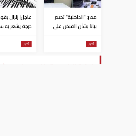
مصر: "الداخلية" تصدر
بيانا بشأن القبض على
منتحل صفة قاضي
للاستيلاء على
من السويس
أخبار
أخبار
المواطنين
إدارة ترامب تطلب من محكمة
بالكامل