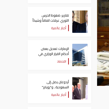
تقارير: ضغوط الحرس
الثوري عرقلت اتفاقاً وشيكاً
حول هرمز
أخبار عالمية
الإمارات: تعديل بعض
أحكام القرار الوزاري في
شأن الضريبة على الشركات
اقتصاد
والأعمال
أردوغان يصل إلى
السعودية.. و"رويترز"
تكشف تفاصيل الاتفاق
أخبار عالمية
المرتقب