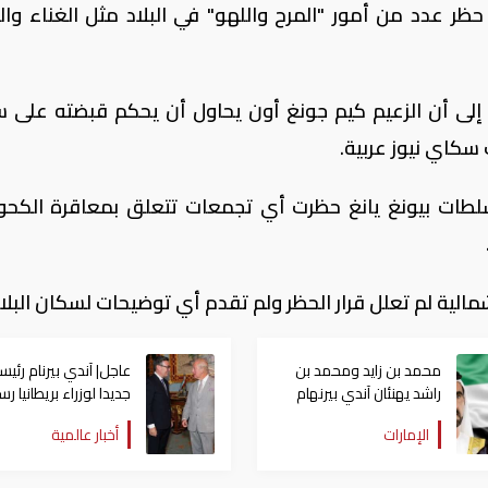
حظر عدد من أمور "المرح واللهو" في البلاد مثل الغناء وا
نين، إلى أن الزعيم كيم جونغ أون يحاول أن يحكم قبضته على 
 سكاي نيوز عربية.
سلطات بيونغ يانغ حظرت أي تجمعات تتعلق بمعاقرة الكحو
لية لم تعلل قرار الحظر ولم تقدم أي توضيحات لسكان البلاد
محمد بن زايد ومحمد بن
عاجل| آندي بيرنام رئيسا
راشد يهنئان آندي بيرنهام
جديدا لوزراء بريطانيا رس
رئيس وزراء بريطانيا الجديد
بعد لقاء الملك تشارلز
الإمارات
أخبار عالمية