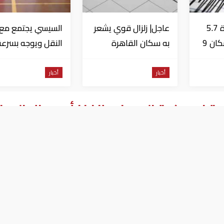
عاجل| زلزال بقوة 5.7
عاجل| زلزال قوي يشعر
السيسي يجتمع مع و
درجة يشعر به سكان 9
به سكان القاهرة
النقل ويوجه بسرعة
دول على بعد 29 كم
الانتهاء من
المشروعات الجاري
أخبار
أخبار
تنفيذها
 امريكية السماح بإنفاذ أمر حظر السف