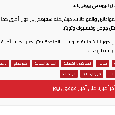
 البيرة في بيونج يانج.
لمواطنين والمواطنات، حيث يمنع سفرهم إلى دول أخرى كما 
مثل جوجل وفيسبوك وتويتر.
كوريا الشمالية والولايات المتحدة توترا كبيرا، كانت آخر ف
راعية للإرهاب.
جوجل
زعيم كوريا الشمالية
الكورية الجنوبية
كيم جونغ
بريطان
الية
مهرجان البيرة
بيونغ يانغ
خر أخبارنا على أخبار غوغول نيوز