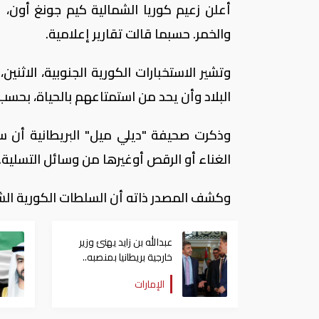
أعلن زعيم كوريا الشمالية كيم جونغ أون، 
والخمر. حسبما قالت تقارير إعلامية.
وتشير الاستخبارات الكورية الجنوبية، الاث
البلاد وأن يحد من استمتاعهم بالحياة، بحسب
وذكرت صحيفة "ديلي ميل" البريطانية أن 
الغناء أو الرقص أوغيرها من وسائل التسلية.
وكشف المصدر ذاته أن السلطات الكورية الشما
عبدالله بن زايد يهنئ وزير
خارجية بريطانيا بمنصبه..
ويبحثان أوضاع الشرق
الإمارات
الأوسط