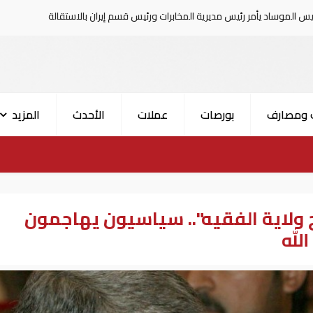
س مديرية المخابرات ورئيس قسم إيران بالاستقالة
السعودية تعلن إصابة 1
 ومصارف
بورصات
عملات
الأحدث
المزيد
 ولاية الفقيه".. سياسيون يهاجمون
لله