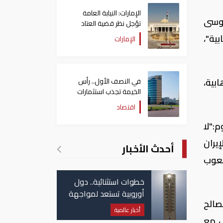
الإمارات: النيابة العامة
موسى
تؤجل نظر قضية العتاد
العسكري للسودان
ية"،
الإمارات
بية،
في النصف الأول.. رأس
الخيمة تجذب استثمارات
تتجاوز 771 مليون درهم
اقتصاد
:"لا
يران
أحدث الأخبار
شعوب
خطوات استثنائية.. دول
أوروبية تستعد لمواجهة
صالح
موجة حر غير مسبوقة
أخبار عالمية
س مع