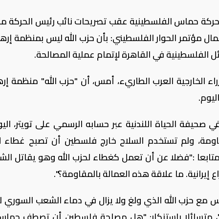
ركة حماس الفلسطينية عقب تصريحات نائب رئيس الحركة 
مال مؤتمر الحوار الفلسطيني: بأن حزب الله ليس بمنظمة إرهاب
ل الفلسطينية في القاهرة لإتمام عملية المصالحة.
راء الخارجية العرب الطاريء، أمس، أن "حزب الله" منظمة إرها
يوم.
ي صحيفة الحياة اللندنية عبر حسابه الرسمي على تويتر، اليوم
مة، ولم تستخدم السلاح خارج فلسطين أن تصبح غطاء لإ
، متابعا :"فضلا عن أن تعمل كغطاء لحزب الله وهو يقاتل ال
ع إيرانية. ما علاقة هذه العمالة بالمقاومة؟".
ع حزب الله الذي ولغ ولا يزال في دماء الشعب السوري ل
به"، متسائلا بإستنكار: "هل مصلحة فلسطين أن تصطف حما