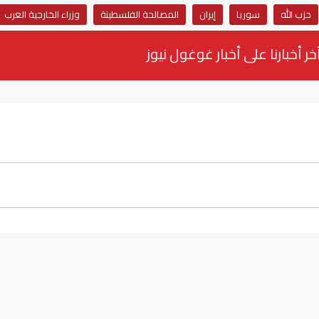
حزب الله
سوريا
إيران
المصالحة الفلسطينة
وزراء الخارجية العرب
خر أخبارنا على أخبار غوغول نيوز