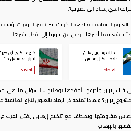
راف الذي يحتاج إلى تصويب".
ذ العلوم السياسية بجامعة الكويت عبر تويتر، اليوم: "مؤسف 
ته لشعبه ما أجبرها للرحيل عن سوريا إلى قطر وغيرها".
الإمارات وسوريا يعلنان
خبير عسكري: أي ضربة
إعادة تشكيل مجلس
لإيران قد تشعل حربًا
الأعمال بينهما
اقتصادية عالمية عبر
اقتصاد
اقتصاد
مضيق هرمز
 فلك إيران وأذرعها أفقدها بوصلتها.. السؤال ما هي م
ع إيران؟ ولماذا تمنحه ذر الرماد بالعيون لتنزع الطائفية عنه
 حماس مقاومتها، وتصطف مع تنظيم إرهابي يقتل العرب ف
سها بالإرهاب".