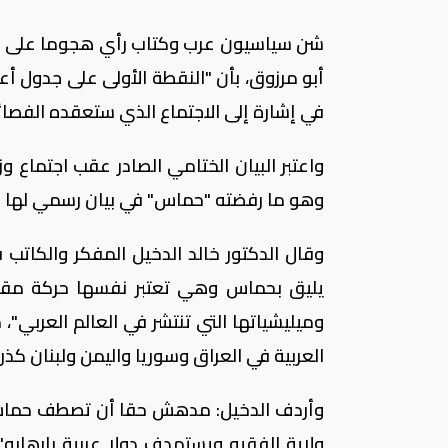
شن سياسيون عرب وكتاب رأي هجوما على ح
أبو مرزوق، بأن "النقطة الأولى على جدول أع
في إشارة إلى الاجتماع الذي ستعقده الفصائ
واعتبر البيان الختامي الصادر عقب اجتماع وز
وهو ما رفضته "حماس" في بيان رسمي لها ال
وقال الدكتور خالد الدخيل المفكر والكاتب ف
يليق بحماس وهي تعتبر نفسها حركة مقاو
وميليشياتها التي تنتشر في العالم العربي"
العربية في العراق وسوريا واليمن ولبنان كذرا
وأردف الدخيل: مدهش حقا أن تصطف حماس م
ولاية الفقيه ويستهدف دولا عربية بإرها