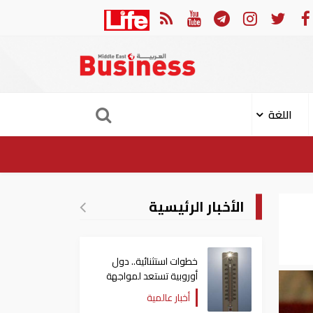
1 مدنيا في هجوم حوثي على نجران
ارتفاع حصي
اللغة
الأخبار الرئيسية
خطوات استثنائية.. دول
أوروبية تستعد لمواجهة
موجة حر غير مسبوقة
أخبار عالمية