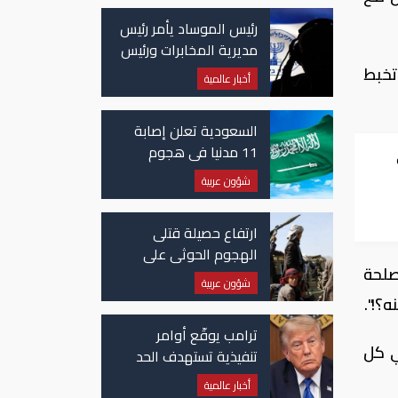
رئيس الموساد يأمر رئيس
مديرية المخابرات ورئيس
قسم إيران بالاستقالة
تخبط
أخبار عالمية
السعودية تعلن إصابة
11 مدنيا في هجوم
حوثي على نجران
شؤون عربية
ارتفاع حصيلة قتلى
الهجوم الحوثي على
صلحة
معسكرات حكومية لـ58
شؤون عربية
قتيلًا وعشرات الجرحى
؟!".
ترامب يوقّع أوامر
ي كل
تنفيذية تستهدف الحد
من منح الجنسية
أخبار عالمية