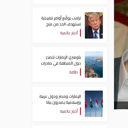
ترامب يوقّع أوامر تنفيذية
تستهدف الحد من منح
الجنسية الأمريكية بالولادة
أخبار عالمية
بلومبرغ: الإمارات تتصدر
دول المنطقة في صادرات
النفط عبر مضيق هرمز
طاقة
الإمارات ومصر ودول عربية
وإسلامية يصدرون بيانا
مشتركا بشأن الانتهاكات
أخبار عالمية
الإسرائيلية في غزة