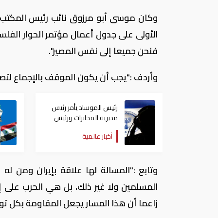
وكان موسى أبو مرزوق نائب رئيس المكتب ا
الأولى على جدول أعمال مؤتمر الحوار الفلس
فنحن جميعا إلى نفس المصير".
وأردف :"يجب أن يكون الموقف بالإجماع لتص
رئيس الموساد يأمر رئيس
مديرية المخابرات ورئيس
قسم إيران بالاستقالة
أخبار عالمية
وتابع :"المسالة لها علاقة بإيران ومن ل
المسلمين ولا غير ذلك، بل هي الحرب على إي
زاعما أن هذا المسار يجعل المقاومة بكل توج