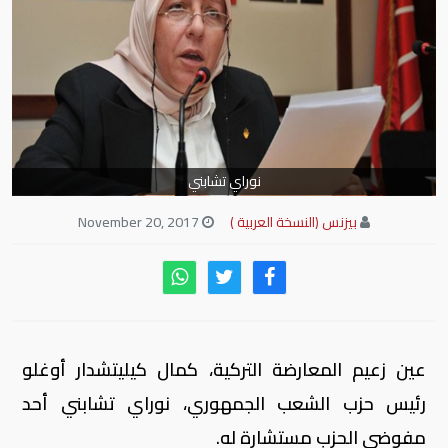
نوراي تشابني
بيزنس (النسخة العربية )
November 20, 2017
عين زعيم المعارضة التركية، كمال كيليتشدار أوغلو
رئيس حزب الشعب الجمهوري، نوراي تشابني أحد
مفوضي الحزب مستشارة له.