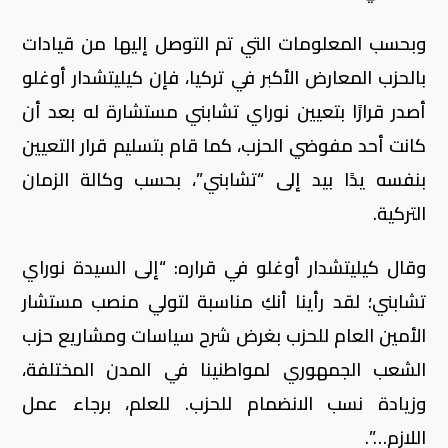
وبحسب المعلومات التي تم التوصل إليها من قيادات
بالحزب المعارض الأكبر في تركيا، فإن كيليتشدار أوغلو
أصدر قرارًا بتعيين نوراي تشابني مستشارة له بعد أن
كانت أحد مفوضي الحزب، كما قام بتسليم قرار التعيين
بنفسه يدًا بيد إلى “تشابني”، بحسب وكالة الزمان
التركية.
وقال كيليتشدار أوغلو في قراره: “إلى السيدة نوراي
تشابني؛ لقد رأينا أنكِ مناسبة لتولي منصب مستشار
الأمين العام للحزب بغرض شرح سياسات ومشاريع حزب
الشعب الجمهوري لمواطنينا في المدن المختلفة،
وزيادة نسب الانضمام للحزب. للعلم، برجاء عمل
اللازم…”.