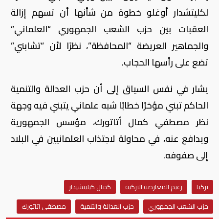
لكليتشدار أوغلو خطوة من شأنها أن تسهم إزالة
العقبات بين حزب الشعب الجمهوري “العلماني”
والجماهير العريضة “المحافظة”، نظرًا لأن “تشابني”
تضع على رأسها الحجاب.
يشار في نفس السياق إلى أن حزب العدالة والتنمية
الحاكم تبني مؤخرًا خطابًا شبه علماني يتبني فيه وجهة
نظر مصطفي كمال أتاتورك، مؤسس الجمهورية
ويدافع عنه، في محاولة لاجتذاب العلمانيين في البلاد
إلى صفوفه.
تركيا
زعيم المعارضة التركية
كمال كيليتشيدار
حزب الشعب الجمهوري
حزب العدالة والتنمية
مصطفى اتاتورك