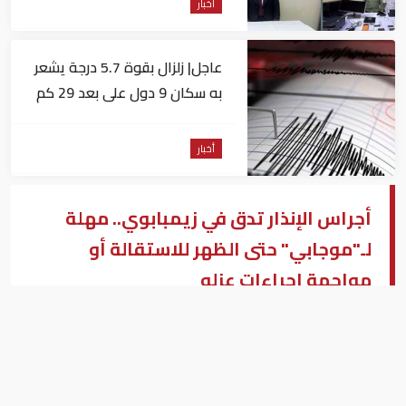
أخبار
عاجل| زلزال بقوة 5.7 درجة يشعر
به سكان 9 دول على بعد 29 كم
من السويس
أخبار
أجراس الإنذار تدق في زيمبابوي.. مهلة
لـ"موجابي" حتى الظهر للاستقالة أو
مواجهة إجراءات عزله