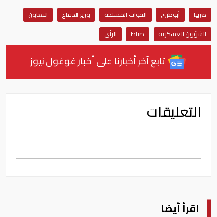
صربيا
أبوظبى
القوات المسلحة
وزير الدفاع
التعاون
الشؤون العسكرية
ضباط
الرأى
تابع آخر أخبارنا على أخبار غوغول نيوز
التعليقات
اقرأ أيضا