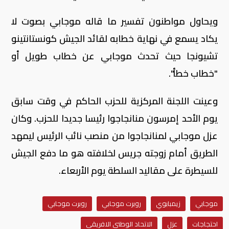
ويحاول مواطنون تفسير ما قاله موجابي بصوت لا
يكاد يسمع في نهاية خطابه لقائد الجيش كونستانتينو
تشيونجا حيث تحدث موجابي عن خطاب طويل أو
"خطاب خطأ".
وعينت اللجنة المركزية للحزب الحاكم في وقت سابق
يوم الأحد إمرسون منانجاجوا رئيسا جديدا للحزب. وكان
عزل موجابي لمنانجاجوا من منصب نائب الرئيس ليمهد
الطريق أمام زوجته جريس لخلافته هو ما دفع الجيش
للسيطرة على مقاليد السلطة يوم الأربعاء.
موجابي
زيمبابوي
روبرت موجابي
روبرت موجابي
احتجاجات
عزل
الاتحاد الوطني الافريقي