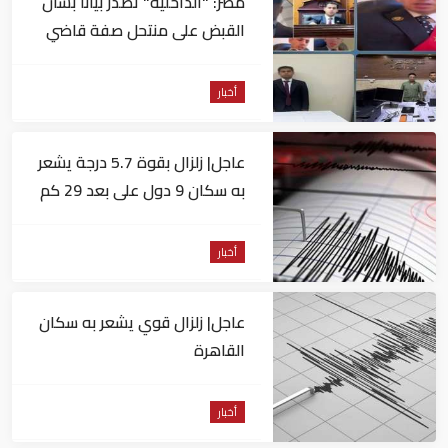
مصر: "الداخلية" تصدر بيانا بشأن
القبض على منتحل صفة قاضي
للاستيلاء على المواطنين
أخبار
عاجل| زلزال بقوة 5.7 درجة يشعر
به سكان 9 دول على بعد 29 كم
من السويس
أخبار
عاجل| زلزال قوي يشعر به سكان
القاهرة
أخبار