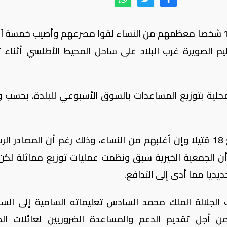
قالت وزارة الداخلية المغربية يوم الأحد إن 15 شخصا معظمهم من النساء لقوا مصرعهم وأصيب خمس
م الصويرة غرب البلاد على ساحل المحيط الأطلسي أثناء ت
محلية بتوزيع المساعدات بالسوق الأسبوعي للبلدة، بحسب و
وقال مصدر طبي لرويترز إن عدد الضحايا بلغ 18 قتيلا وإن أغلبهم من النساء، وذلك رغم أن المصادر
ي محلي أن الجمعية الخيرية سبق ونظمت عمليات توزيع مماثلة لك
ديا مما أدى إلى التدافع.
ب الجلالة الملك محمد السادس تعليماته السامية إلى الس
 من أجل تقديم الدعم والمساعدة الضروريين لعائلات الض