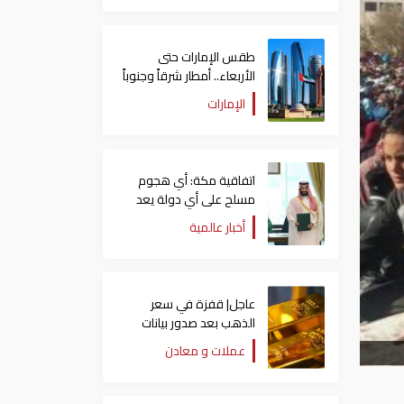
طقس الإمارات حتى
الأربعاء.. أمطار شرقاً وجنوباً
وانخفاض تدريجي للحرارة
الإمارات
اتفاقية مكة: أي هجوم
مسلح على أي دولة يعد
هجوما على الدول الثلاث
أخبار عالمية
جميعا
عاجل| قفزة في سعر
الذهب بعد صدور بيانات
الوظائف الأمريكية
عملات و معادن