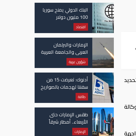
غزة
البنك الدولي يمنح سوريا
100 مليون دولار
اقتصاد
الإمارات والبرلمان
العربي والجامعة العربية
ي
يدينون الهجوم الحوثي
شؤون عربية
على نجران بالسعودية
أدنوك: تعرضت 15 من
حديد
سفننا لهجمات بالصواريخ
والطائرات المسيّرة منذ
طاقة
بداية النزاع
كالة
طقس الإمارات حتى
الأربعاء.. أمطار شرقاً
وجنوباً وانخفاض
الإمارات
حنة قمامة في أكتوبر 2016 بعد مواجهة