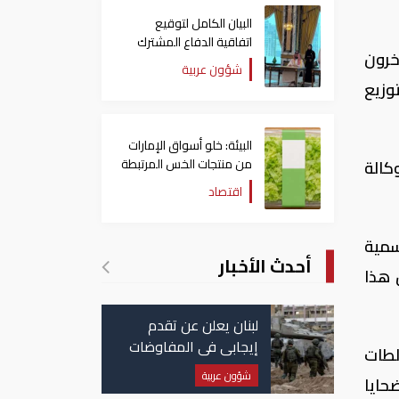
البيان الكامل لتوقيع
اتفاقية الدفاع المشترك
ة آخرون
بين السعودية وتركيا
شؤون عربية
وباكستان
وزيع
البيئة: خلو أسواق الإمارات
من منتجات الخس المرتبطة
كالة
بتفشي داء السيكلوسبورا
اقتصاد
 الرسمية
أحدث الأخبار
ن هذا
لبنان يعلن عن تقدم
إيجابي في المفاوضات
لطات
مع إسرائيل.. وأمريكا
شؤون عربية
حايا
تضغط لوقف النار في