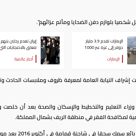
ل شخصيا بلوازم دفن الضحايا ومآتم عزائهم“.
الإمارات تقدم 3.9 مليار
إيران تعدم رجلين بتهم
دولار إلى غزة عبر 1000
تتعلق بالاحتجاجات التي
يوم مساعدات
عمّت البلاد يناير الماض
الإمارات
أخبار عالمية
ت إشراف النيابة العامة لمعرفة ظروف وملابسات الحادث وت
زراء التعليم والتخطيط والإسكان والصحة بعد أن خلصت و
مية لمكافحة الفقر في منطقة الريف بشمال المملكة.
وشهدت منطقة الريف احتجاجات بعد مقتل بائع سمك سحقا في شا