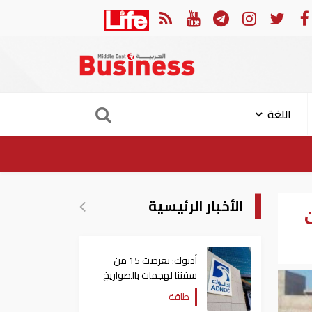
 العربي والجامعة العربية يدينون الهجوم الحوثي على نجران بالسعودية
اللغة
الأخبار الرئيسية
ت
أدنوك: تعرضت 15 من
سفننا لهجمات بالصواريخ
والطائرات المسيّرة منذ
طاقة
بداية النزاع