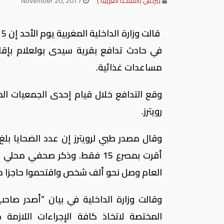
بيزنس (النسخة العربية )
November 20, 2017
في حادث تدافع بقرية سيدى بولعلام بإقلي
مساعدات غذائية.
وقع التدافع خلال قيام إحدى الجمعيات ال
رويترز.
أقرت بمصرع 15 فقط. وذكر صحف
العام وصل نحو ألف شخص واقتحموا حاجزا حدي
وقالت وزارة الداخلية في بيان ”أصدر صاح
المختصة لاتخاذ كافة الإجراءات اللازمة