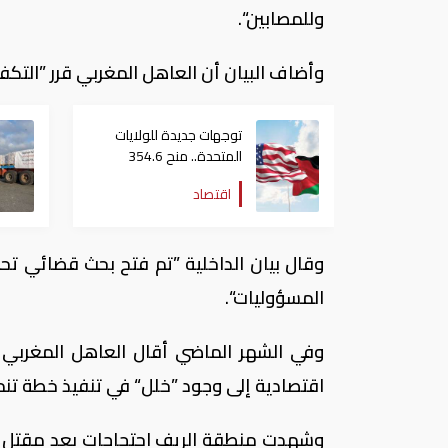
وللمصابين“.
وأضاف البيان أن العاهل المغربي قرر ”التكف
توجهات جديدة للولايات
المتحدة.. منح 354.6
مليون دولار مساعدات إلى
اقتصاد
الأردن
وقال بيان الداخلية ”تم فتح بحث قضائي تح
المسؤوليات“.
وفي الشهر الماضي أقال العاهل المغربي و
اقتصادية إلى وجود ”خلل“ في تنفيذ خطة تن