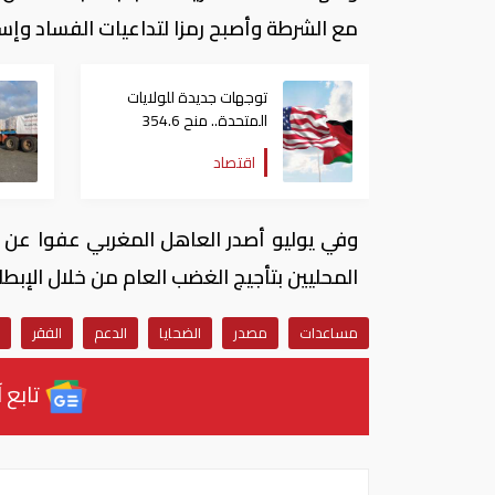
مع الشرطة وأصبح رمزا لتداعيات الفساد وإس
توجهات جديدة للولايات
المتحدة.. منح 354.6
مليون دولار مساعدات إلى
اقتصاد
الأردن
وفي يوليو أصدر العاهل المغربي عفوا عن 
المحليين بتأجيج الغضب العام من خلال الإبط
مساعدات
مصدر
الضحايا
الدعم
الفقر
تابع آ