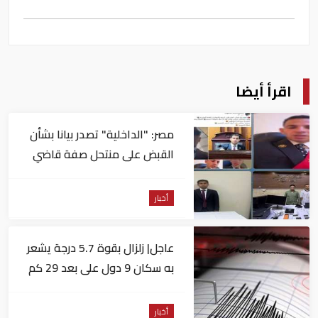
اقرأ أيضا
مصر: "الداخلية" تصدر بيانا بشأن
القبض على منتحل صفة قاضي
للاستيلاء على المواطنين
أخبار
عاجل| زلزال بقوة 5.7 درجة يشعر
به سكان 9 دول على بعد 29 كم
من السويس
أخبار