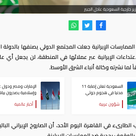
ير خارجية السعودية عادل الجبير
الممارسات الإيرانية جعلت المجتمع الدولي يصنفها بالدولة ال
عتداءات الإيرانية عبر عملائها في المنطقة، لن يجعل أي ع
 لما نشرته وكالة أنباء الشرق الأوسط.
السعودية تعلن إصابة 11
الإمارات ومصر ودول ع
مدنيا في هجوم حوثي
وإسلامية يصدرون بيانا
على نجران
مشتركا بشأن الانتهاكا
شؤون عربية
أخبار عالمية
الإسرائيلية في غزة
 الطارىء في القاهرة اليوم الأحد، أن الصاروخ الإيراني البا
الوقوف بجدية ضد الممارسات الإيراينة.