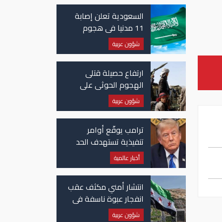
السعودية تعلن إصابة
11 مدنيا في هجوم
حوثي على نجران
شؤون عربية
ارتفاع حصيلة قتلى
الهجوم الحوثي على
معسكرات حكومية لـ58
شؤون عربية
قتيلًا وعشرات الجرحى
ترامب يوقّع أوامر
تنفيذية تستهدف الحد
من منح الجنسية
أخبار عالمية
الأمريكية بالولادة
انتشار أمني مكثف عقب
انفجار عبوة ناسفة في
حافلة ركاب في سوريا
شؤون عربية