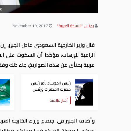
وز
بيزنس "النسخة العربية"
November 19, 2017
قال وزير الخارجية السعودي عادل الجبير، إن 
الراعية للإرهاب، مؤكدا أن السكوت على الا
عربية بمنأى عن هذه الصواريخ، جاء ذلك وفقاً
رئيس الموساد يأمر رئيس
مديرية المخابرات ورئيس
قسم إيران بالاستقالة
أخبار عالمية
وأضاف الجبير في اجتماع وزراء الخارجة العرب
يعكس العدوان المتكرر ضد المملكة، مطالبا ب