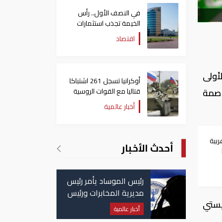
في النصف الأول.. رأس
الخيمة تجذب استثمارات
تتجاوز 771 مليون درهم
اقتصاد
أولى
أوكرانيا تسجل 261 اشتباكا
قتاليا مع القوات الروسية
اصمة
أخبار عالمية
ربية
أحدث الأخبار
ت
رئيس الموساد يأمر رئيس
مديرية المخابرات ورئيس
ليستي
قسم إيران بالاستقالة
أخبار عالمية