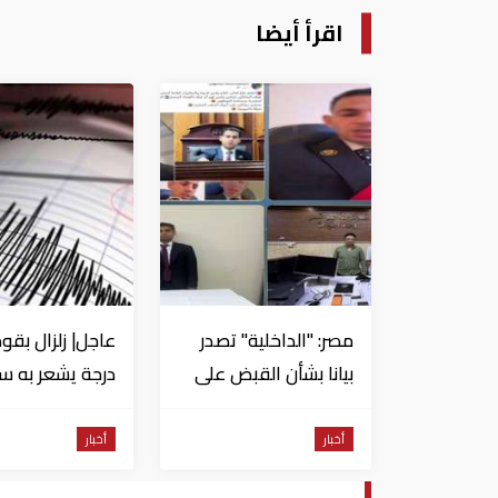
اقرأ أيضا
مصر: "الداخلية" تصدر
بيانا بشأن القبض على
منتحل صفة قاضي
للاستيلاء على
من السويس
أخبار
أخبار
المواطنين