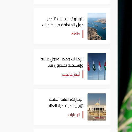
بلومبرغ: الإمارات تتصدر
دول المنطقة في صادرات
النفط عبر مضيق هرمز
طاقة
الإمارات ومصر ودول عربية
وإسلامية يصدرون بيانا
مشتركا بشأن الانتهاكات
أخبار عالمية
الإسرائيلية في غزة
الإمارات: النيابة العامة
تؤجل نظر قضية العتاد
العسكري للسودان
الإمارات