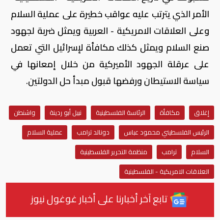
الأمر الذي يترتب عليه عواقب خطيرة على عملية السلام
وعلى العلاقات الامريكية - العربية ويمثل ضربة لجهود
صنع السلام ويمثل كذلك مكافأة لإسرائيل التي تعمل
على عرقلة الجهود الأميركية من خلال إمعانها في
سياسة الاستيطان ورفضها قبول مبدأ حل الدولتين.
إغلاق
مكافأة
الرئاسة الفلسطينية
نبيل أبو ردينة
واشنطن
الرئيس الفلسطيني محمود عباس
دونالد ترامب
عملية السلام
السلام
ترامب
منظمة التحرير الفلسطينية
العلاقات الامريكية - الفلسطينية
تابع آخر أخبارنا على أخبار غوغول نيوز