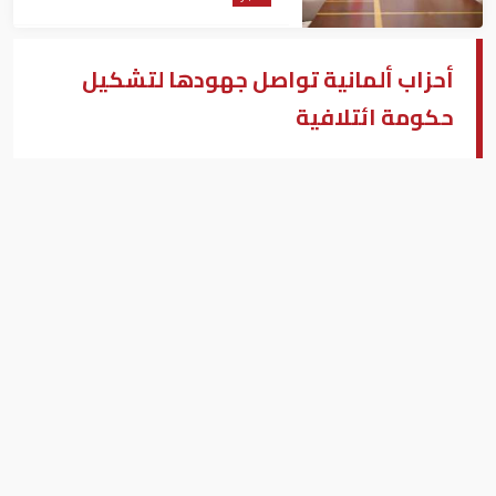
أحزاب ألمانية تواصل جهودها لتشكيل
حكومة ائتلافية
أنجيلا ميركل
بيزنس "النسخة العربية"