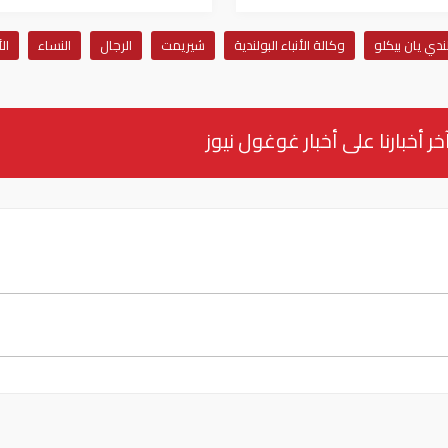
لندي يان بيكلو
وكالة الأنباء البولندية
شيريمت
الرجال
النساء
ال
خر أخبارنا على أخبار غوغول نيوز