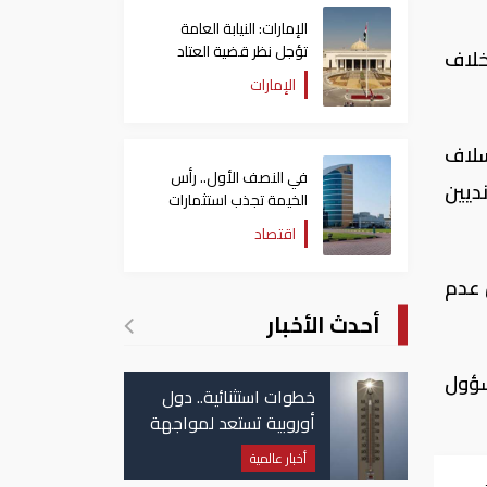
الإمارات: النيابة العامة
تؤجل نظر قضية العتاد
خلاف
العسكري للسودان
الإمارات
سلاف
في النصف الأول.. رأس
ديين
الخيمة تجذب استثمارات
تتجاوز 771 مليون درهم
اقتصاد
 عدم
أحدث الأخبار
سؤول
خطوات استثنائية.. دول
أوروبية تستعد لمواجهة
موجة حر غير مسبوقة
أخبار عالمية