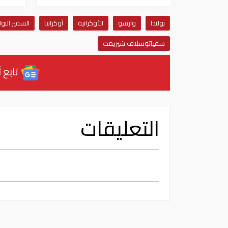
بولندا
وارسو
الأوكرانية
أوكرانيا
السفير البو
سفياتوسلاف شيريمت
تابع آ
التعليقات