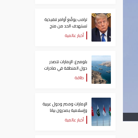
ترامب يوقّع أوامر تنفيذية
تستهدف الحد من منح
الجنسية الأمريكية بالولادة
أخبار عالمية
بلومبرغ: الإمارات تتصدر
دول المنطقة في صادرات
النفط عبر مضيق هرمز
طاقة
الإمارات ومصر ودول عربية
وإسلامية يصدرون بيانا
مشتركا بشأن الانتهاكات
أخبار عالمية
الإسرائيلية في غزة