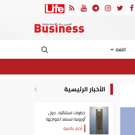
إصابة 11 مدنيا في هجوم حوثي على نجران
ارتفاع 
اللغة
الأخبار الرئيسية
خطوات استثنائية.. دول
أوروبية تستعد لمواجهة
موجة حر غير مسبوقة
أخبار عالمية