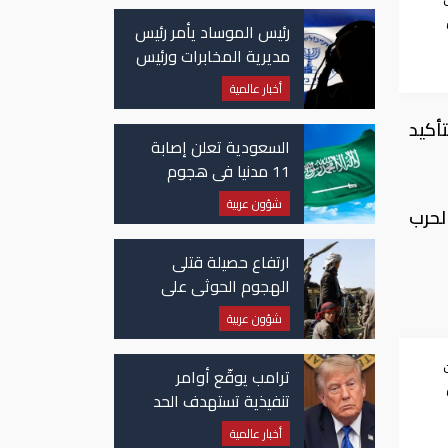
رئيس الموساد يأمر رئيس
مديرية المخابرات ورئيس
قسم إيران بالاستقالة
أخبار عالمية
أكيد
السعودية تعلن إصابة
11 مدنيا في هجوم
حوثي على نجران
شؤون عربية
لحرب
ارتفاع حصيلة قتلى
الهجوم الحوثي على
معسكرات حكومية لـ58
شؤون عربية
قتيلًا وعشرات الجرحى
ترامب يوقّع أوامر
تنفيذية تستهدف الحد
من منح الجنسية
أخبار عالمية