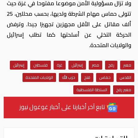
ولا تزال مسؤولية الأمن موضوعا مفتوحا في غزة حيث
تتولى حماس مهام الشرطة ولديها، بحسب محللين، 25
ألف مقاتل على الأقل مجهزين تجهيزا جيدا. وترفض
الحركة التخلي عن أسلحتها كما تطلب إسرائيل
والولايات المتحدة.
معبر
رفح
مصر
إسرائيل
غزة
فلسطين
إسرائيل
القدس
حماس
فتح
حزب الله
الولايات المتحدة
معبر رفح
السلطة الفلسطنية
تابع آخر أخبارنا على أخبار غوغول نيوز