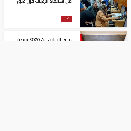
من استنفاد الرغبات قبل غلق
التسجيل
أخبار
مصر: الإعلان عن 3070 فرصة
عمل بمجموعة طلعت مصطفى
أخبار
مصر: "الداخلية" تصدر بيانا بشأن
القبض على منتحل صفة قاضي
للاستيلاء على المواطنين
أخبار