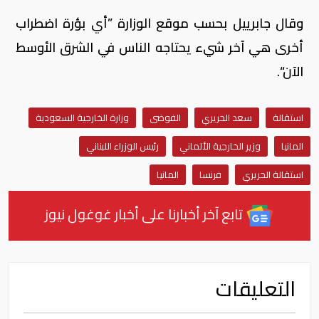
وقال جابرييل بحسب موقع الوزارة ”أي بؤرة اضطراب
أخرى هي آخر شيء يحتاجه الناس في الشرق الأوسط
الآن“.
استقالة
سعد الحريري
الفوضى
وزارة الخارجية السعودية
المانيا
وزير الخارجية الألماني
رئيس الوزراء اللبناني
استقالة الحريري
فرنسا
المانيا
تابع آخر أخبارنا على أخبار غوغول نيوز
التعليقات