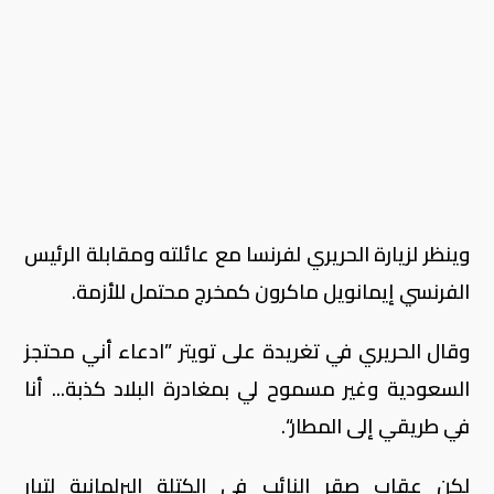
وينظر لزيارة الحريري لفرنسا مع عائلته ومقابلة الرئيس
الفرنسي إيمانويل ماكرون كمخرج محتمل للأزمة.
وقال الحريري في تغريدة على تويتر ”ادعاء أني محتجز
السعودية وغير مسموح لي بمغادرة البلاد كذبة... أنا
في طريقي إلى المطار“.
لكن عقاب صقر النائب في الكتلة البرلمانية لتيار