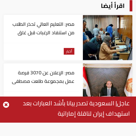
اقرأ أيضا
مصر: التعليم العالي تحذر الطلاب
من استنفاد الرغبات قبل غلق
التسجيل
أخبار
مصر: الإعلان عن 3070 فرصة
عمل بمجموعة طلعت مصطفى
أخبار
عاجل| السعودية تصدر بيانا بأشد العبارات بعد
استهداف إيران لناقلة إماراتية
مصر: "الداخلية" تصدر بيانا بشأن
القبض على منتحل صفة قاضي