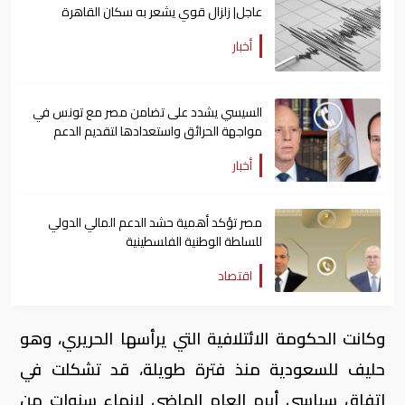
عاجل| زلزال قوي يشعر به سكان القاهرة
أخبار
السيسي يشدد على تضامن مصر مع تونس في
مواجهة الحرائق واستعدادها لتقديم الدعم
أخبار
مصر تؤكد أهمية حشد الدعم المالي الدولي
للسلطة الوطنية الفلسطينية
اقتصاد
وكانت الحكومة الائتلافية التي يرأسها الحريري، وهو
حليف للسعودية منذ فترة طويلة، قد تشكلت في
اتفاق سياسي أبرم العام الماضي لإنهاء سنوات من