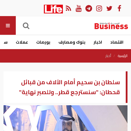
اقتصاد
اخبار
بنوك ومصارف
بورصات
عملات
سيار
الرئيسية
أخبار
سلطان بن سحيم أمام الآلاف من قبائل
قحطان: "سنسترجع قطر.. وللصبر نهاية"