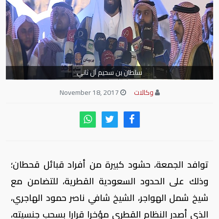
سلطان بن سحيم آل ثاني
وكالات
November 18, 2017
توافد الجمعة، حشود كبيرة من أفراد قبائل قحطان؛
وذلك على الحدود السعودية القطرية، للتضامن مع
شيخ شمل الهواجر، الشيخ شافي ناصر حمود الهاجري،
الذي أصدر النظام القطري مؤخرا قرارا بسحب جنسيته،