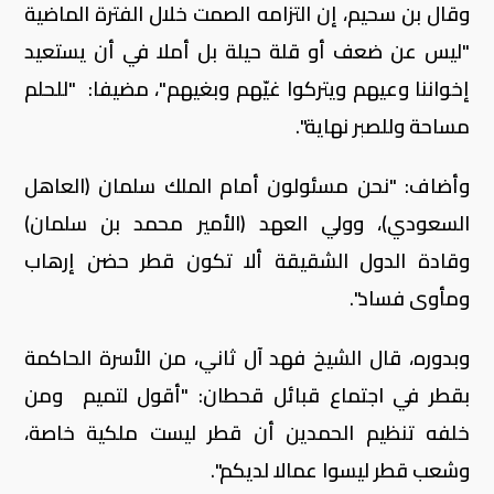
وقال بن سحيم، إن التزامه الصمت خلال الفترة الماضية
"ليس عن ضعف أو قلة حيلة بل أملا في أن يستعيد
إخواننا وعيهم ويتركوا غيّهم وبغيهم"، مضيفا: "للحلم
مساحة وللصبر نهاية".
وأضاف: "نحن مسئولون أمام الملك سلمان (العاهل
السعودي)، وولي العهد (الأمير محمد بن سلمان)
وقادة الدول الشقيقة ألا تكون قطر حضن إرهاب
ومأوى فساد".
وبدوره، قال الشيخ فهد آل ثاني، من الأسرة الحاكمة
بقطر في اجتماع قبائل قحطان: "أقول لتميم ومن
خلفه تنظيم الحمدين أن قطر ليست ملكية خاصة،
وشعب قطر ليسوا عمالا لديكم".