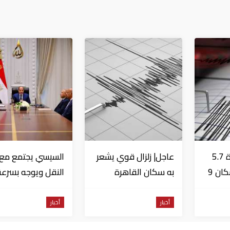
عاجل| زلزال بقوة 5.7
عاجل| زلزال قوي يشعر
السيسي يجتمع مع و
درجة يشعر به سكان 9
به سكان القاهرة
النقل ويوجه بسرعة
دول على بعد 29 كم
الانتهاء من
المشروعات الجاري
أخبار
أخبار
تنفيذها