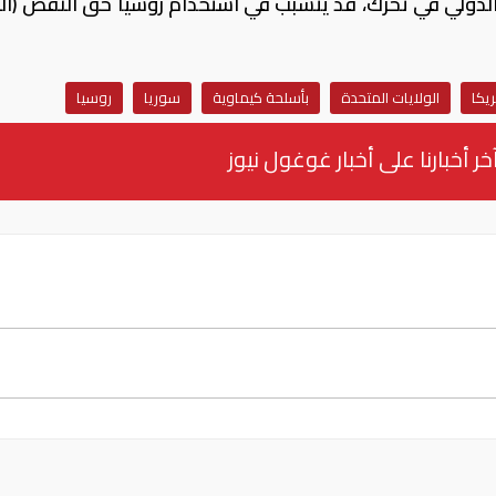
لدولي في تحرك، قد يتسبب في استخدام روسيا حق النقض (الف
ريكا
الولايات المتحدة
بأسلحة كيماوية
سوريا
روسيا
خر أخبارنا على أخبار غوغول نيوز