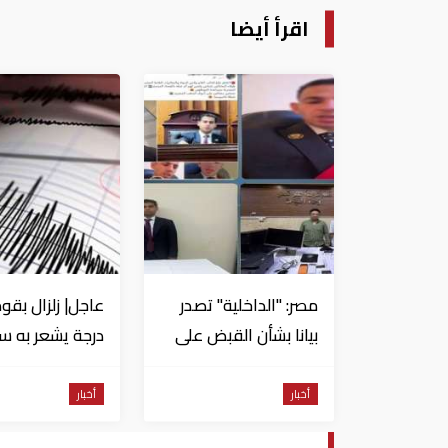
اقرأ أيضا
مصر: "الداخلية" تصدر
بيانا بشأن القبض على
منتحل صفة قاضي
للاستيلاء على
من السويس
أخبار
أخبار
المواطنين