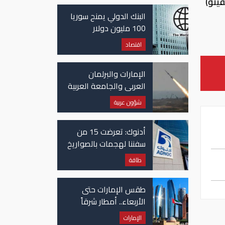
يتو)
غزة
البنك الدولي يمنح سوريا
100 مليون دولار
اقتصاد
الإمارات والبرلمان
العربي والجامعة العربية
يدينون الهجوم الحوثي
شؤون عربية
على نجران بالسعودية
أدنوك: تعرضت 15 من
سفننا لهجمات بالصواريخ
والطائرات المسيّرة منذ
طاقة
بداية النزاع
طقس الإمارات حتى
الأربعاء.. أمطار شرقاً
وجنوباً وانخفاض
الإمارات