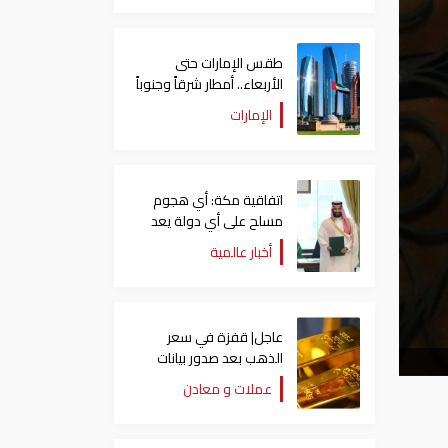
طقس الإمارات حتى
الأربعاء.. أمطار شرقاً وجنوباً
وانخفاض تدريجي للحرارة
الإمارات
اتفاقية مكة: أي هجوم
مسلح على أي دولة يعد
هجوما على الدول الثلاث
أخبار عالمية
جميعا
عاجل| قفزة في سعر
الذهب بعد صدور بيانات
الوظائف الأمريكية
عملات و معادن