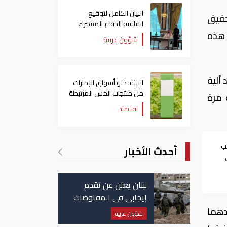
البيان الكامل لتوقيع
حقيق
اتفاقية الدفاع المشترك
 هذه
بين السعودية وتركيا
شؤون عربية
وباكستان
آلية
البيئة: خلو أسواق الإمارات
من منتجات الخس المرتبطة
 مرة
بتفشي داء السيكلوسبورا
اقتصاد
ب
أحدث الأخبار
لبنان يعلن عن تقدم
إيجابي في المفاوضات
مع إسرائيل.. وأمريكا
، أحدهما
شؤون عربية
تضغط لوقف النار في