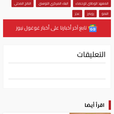
المعهد الوطني للإحصاء
البنك المركزي التونسي
الناتج المحلي
النمو
رويترز
عجز
تابع آخر أخبارنا على أخبار غوغول نيوز
التعليقات
اقرأ أيضا