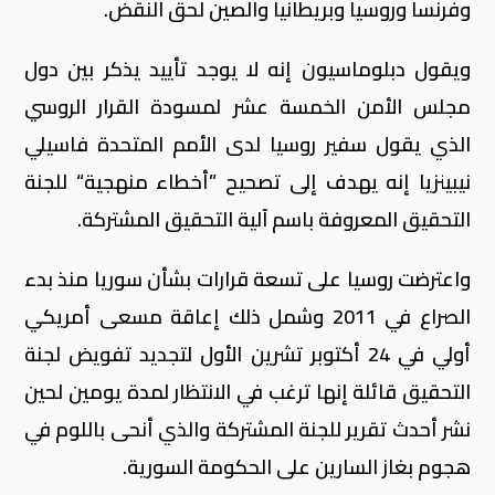
وفرنسا وروسيا وبريطانيا والصين لحق النقض.
ويقول دبلوماسيون إنه لا يوجد تأييد يذكر بين دول
مجلس الأمن الخمسة عشر لمسودة القرار الروسي
الذي يقول سفير روسيا لدى الأمم المتحدة فاسيلي
نيبينزيا إنه يهدف إلى تصحيح ”أخطاء منهجية“ للجنة
التحقيق المعروفة باسم آلية التحقيق المشتركة.
واعترضت روسيا على تسعة قرارات بشأن سوريا منذ بدء
الصراع في 2011 وشمل ذلك إعاقة مسعى أمريكي
أولي في 24 أكتوبر تشرين الأول لتجديد تفويض لجنة
التحقيق قائلة إنها ترغب في الانتظار لمدة يومين لحين
نشر أحدث تقرير للجنة المشتركة والذي أنحى باللوم في
هجوم بغاز السارين على الحكومة السورية.