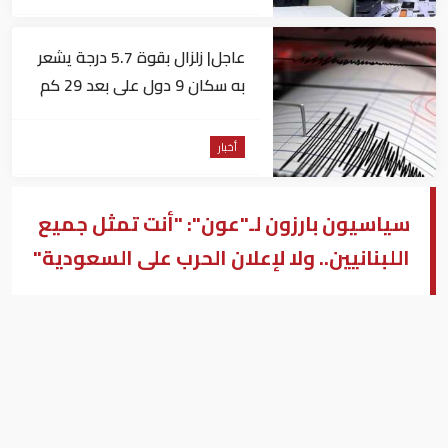
عاجل| زلزال بقوة 5.7 درجة يشعر
به سكان 9 دول على بعد 29 كم
من السويس
أخبار
سياسيون بارزون لـ"عون": "أنت تمثل جميع
اللبنانيين.. ولا لإعلان الحرب على السعودية"