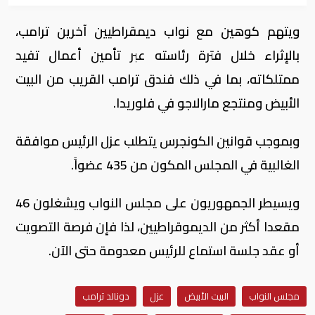
ويتهم كوهين مع نواب ديمقراطيين آخرين ترامب،
بالإثراء خلال فترة رئاسته عبر تأمين أعمال تفيد
ممتلكاته، بما في ذلك فندق ترامب القريب من البيت
الأبيض ومنتجع مارالاجو في فلوريدا.
وبموجب قوانين الكونجرس يتطلب عزل الرئيس موافقة
الغالبية في المجلس المكون من 435 عضواً.
ويسيطر الجمهوريون على مجلس النواب ويشغلون 46
مقعدا أكثر من الديموقراطيين، لذا فإن فرصة التصويت
أو عقد جلسة استماع للرئيس معدومة حتى الآن.
مجلس النواب
البيت الأبيض
عزل
دونالد ترامب