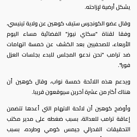
يشكل أرضية لإزاحته.
وقال عضو الكونجرس ستيف كوهين عن ولاية تينيسي،
وفقا لقناة "سكاي نيوز" الفضائية مساء اليوم
الأربعاء، للصحفيين بعد الكشف عن خمسة اتهامات
ضد ترامب "نحن ندعو المجلس للبدء بجلسات العزل
فورا".
ويدعم هذه اللائحة خمسة نواب، وقال كوهين أن
هناك أكثر من عشرة آخرين سيوقعون قريبا.
وأوضح كوهين أن لائحة الاتهام التي أعدها تتضمن
إعاقة ترامب للعدالة، بسبب ضغطه على مدير مكتب
التحقيقات الفدرالي جيمس كومي وطرده، بسبب