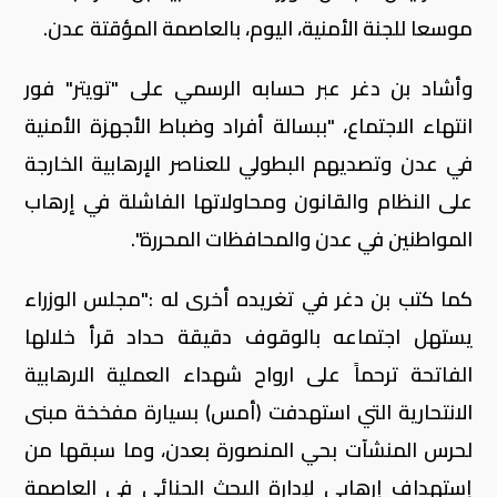
موسعا للجنة الأمنية، اليوم، بالعاصمة المؤقتة عدن.
وأشاد بن دغر عبر حسابه الرسمي على "تويتر" فور
انتهاء الاجتماع، "ببسالة أفراد وضباط الأجهزة الأمنية
في عدن وتصديهم البطولي للعناصر الإرهابية الخارجة
على النظام والقانون ومحاولاتها الفاشلة في إرهاب
المواطنين في عدن والمحافظات المحررة".
كما كتب بن دغر في تغريده أخرى له :"مجلس الوزراء
يستهل اجتماعه بالوقوف دقيقة حداد قرأ خلالها
الفاتحة ترحماً على ارواح شهداء العملية الارهابية
الانتحارية التي استهدفت (أمس) بسيارة مفخخة مبنى
لحرس المنشآت بحي المنصورة بعدن، وما سبقها من
إستهداف إرهابي لإدارة البحث الجنائي في العاصمة