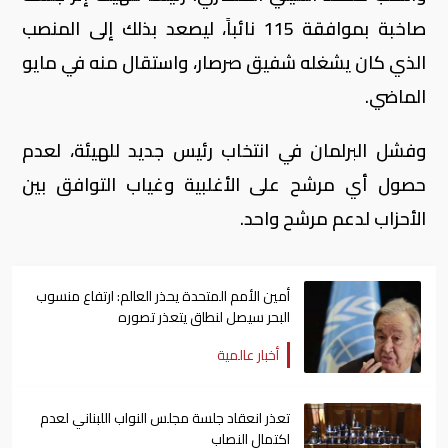
صاخبة بموافقة 115 نائباً، ليصعد بذلك إلى المنصب
الذي كان يشغله شفيق صرصار، واستقال منه في مايو
الماضي.
وفشل البرلمان في انتخاب رئيس جديد للهيئة، لعدم
حصول أي مرشح على الأغلبية وغياب التوافق بين
الأحزاب لدعم مرشح واحد.
أمين الأمم المتحدة يحذر العالم: ارتفاع منسوب
البحر سيصل لنطاق يتعذر تصوره
أخبار عالمية
تعذر انعقاد جلسة مجلس النواب اللبناني لعدم
اكتمال النصاب