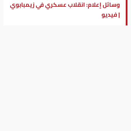
وسائل إعلام: انقلاب عسكري في زيمبابوي
| فيديو
الرئيس
بيزنس (النسخة العربية )