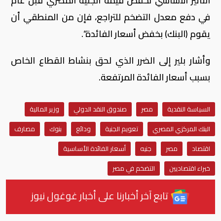
التأثير الأساسي لخفض قيمة الجنيه المصري قبل عام
في دفع معدل التضخم للتراجع، فإن من المنطقي أن
يقوم (البنك) بخفض أسعار الفائدة“.
وأشار بلير إلى الضرر الذي لحق بنشاط القطاع الخاص
بسبب أسعار الفائدة المرتفعة.
السياسة النقدية
مصر
صندوق النقد الدولي
وزير المالية
البنك المركزي المصري
تعويم الجنية
ودائع
بنوك
مصارف
اقتصاد
مصر
جنيه
أسعار الفائدة الأساسية
خبراء اقتصاديين
التضخم في مصر
تابع آخر أخبارنا على أخبار غوغول نيوز