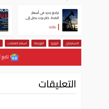
تراجع جديد في أسعار
النفط.. خام برنت يصل إلى
80.66 دولاراً للبرميل
طاقة
الاسترليني
اليورو
البورصة
اسعار العملات
د
تابع آ
التعليقات