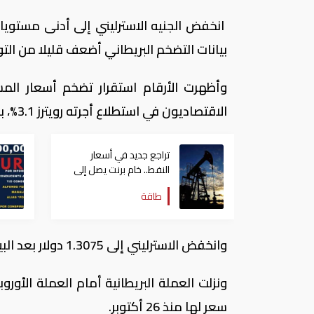
انخفض الجنيه الاسترليني إلى أدنى مستوياته
بيانات التضخم البريطاني أضعف قليلا من الت
وأظهرت الأرقام استقرار تضخم أسعار المس
الاقتصاديون في استطلاع أجرته رويترز 3.1%، بحسب وكالة رويترز.
تراجع جديد في أسعار
النفط.. خام برنت يصل إلى
80.66 دولاراً للبرميل
طاقة
وانخفض الاسترليني إلى 1.3075 دولار بعد البيانات من 1.3115 دولار قبلها ليتراجع حوالي 0.3 % عن اليوم السابق.
سعر لها منذ 26 أكتوبر.