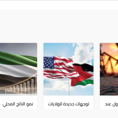
ول عند
توجهات جديدة للولايات
نمو الناتج المحلي
..
المتحدة.. منح 354.6
للإمارات 3% خلال 