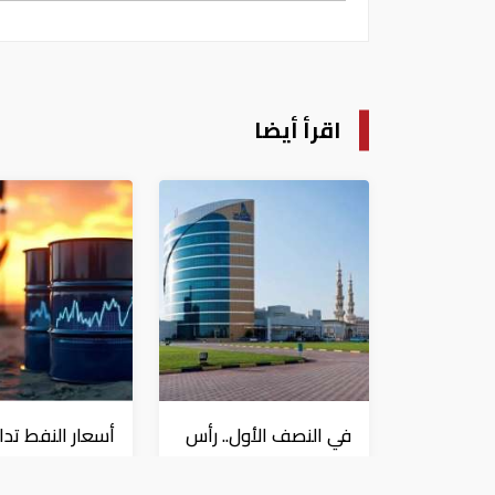
اقرأ أيضا
في النصف الأول.. رأس
أسعار النفط تدا
الخيمة تجذب استثمارات
80 دولاراً للبرميل