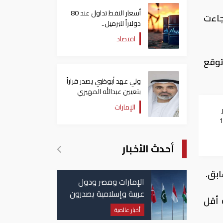
أسعار النفط تداول عند 80
جاءت
دولاراً للبرميل..
وتراجع الأسهم الأمريكية
اقتصاد
توقع
ولي عهد أبوظبي يصدر قراراً
بتعيين عبدالله المهيري
رئيسا لـ"أبوظبي للتراث"
الإمارات
ار
1000
أحدث الأخبار
الإمارات ومصر ودول
عربية وإسلامية يصدرون
نس لليورو منخفضة 0.6% ومسجلة أقل
بيانا مشتركا بشأن
أخبار عالمية
الانتهاكات الإسرائيلية