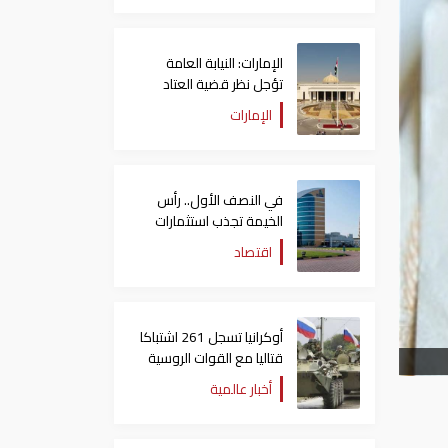
الإمارات: النيابة العامة
تؤجل نظر قضية العتاد
العسكري للسودان
الإمارات
في النصف الأول.. رأس
الخيمة تجذب استثمارات
تتجاوز 771 مليون درهم
اقتصاد
أوكرانيا تسجل 261 اشتباكا
قتاليا مع القوات الروسية
أخبار عالمية