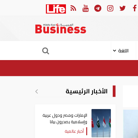
في النصف الأول.. رأس الخيمة تجذب استثمارات تتجاوز 771 مليون درهم
اللغة
الأخبار الرئيسية
الإمارات ومصر ودول عربية
وإسلامية يصدرون بيانا
مشتركا بشأن الانتهاكات
أخبار عالمية
الإسرائيلية في غزة