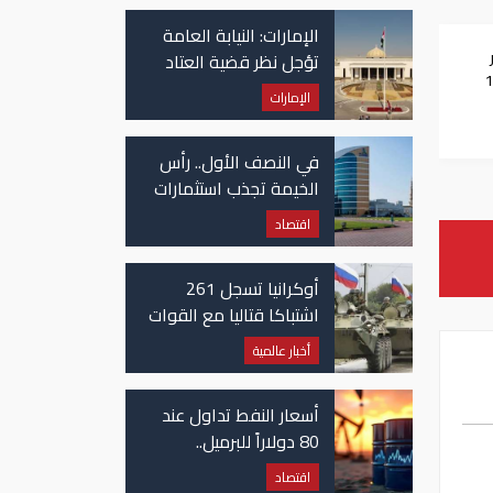
في غزة
الإمارات: النيابة العامة
ار
تؤجل نظر قضية العتاد
1000
العسكري للسودان
الإمارات
في النصف الأول.. رأس
الخيمة تجذب استثمارات
تتجاوز 771 مليون درهم
اقتصاد
أوكرانيا تسجل 261
اشتباكا قتاليا مع القوات
الروسية
أخبار عالمية
أسعار النفط تداول عند
80 دولاراً للبرميل..
وتراجع الأسهم
اقتصاد