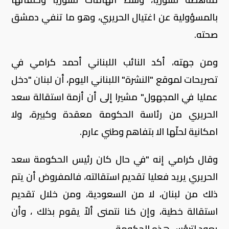
بالمسؤولية عن اغتيال الحريري، وهو ما تنفي دمشق
صحته.
ومن جهته، أكد النائب اللبناني أحمد كرامي في
تصريحات لموقع "النشرة" اللبناني اليوم، أن لبنان "دخل
عمليا في المجهول" مشيرا إلى أن أزمة استقالة سعد
الحريري من رئاسة الحكومة معقدة وكبيرة، ولا
امكانية لحلّها الا بتفاهم وطني عارم.
وقال كرامي إنه "في حال كان رئيس الحكومة سعد
الحريري يريد فعليا تقديم استقالته، فالمفروض أن يتم
ذلك من لبنان، لا من السعودية، ومن خلال تقديم
استقالة خطية، وإن كنا نتمنى ألاّ يقوم بذلك ، وأن
يعود لترؤس هذه الحكومة.