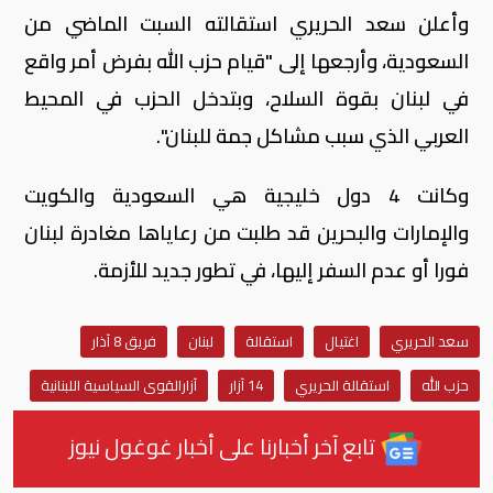
وأعلن سعد الحريري استقالته السبت الماضي من
السعودية، وأرجعها إلى "قيام حزب الله بفرض أمر واقع
في لبنان بقوة السلاح، وبتدخل الحزب في المحيط
العربي الذي سبب مشاكل جمة للبنان".
وكانت 4 دول خليجية هي السعودية والكويت
والإمارات والبحرين قد طلبت من رعاياها مغادرة لبنان
فورا أو عدم السفر إليها، في تطور جديد للأزمة.
سعد الحريري
اغتيال
استقالة
لبنان
فريق 8 آذار
حزب الله
استقالة الحريري
14 آزار
آزارالقوى السياسية اللبنانية
تابع آخر أخبارنا على أخبار غوغول نيوز