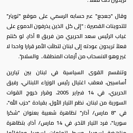
وقال "جعجع" عبر حسابه الرسمي على موقع "تويتر"
للتدوينات القصيرة : "إلى كل الذين يذرفون الدموع على
غياب الرئيس سعد الحريري من فريق 8 آذار، لو كنتم
فعلاً تريدون عودته إلى لبنان لتطلَبَ الأمر قرارا واحدا لا
غير وهو الانسحاب من أزمات المنطقة.. والسلام".
وتنقسم القوى السياسية في لبنان بين تيارين
أساسيين، فعقب اغتيال رئيس الوزراء اللبناني، رفيق
الحريري، في 14 فبراير 2005، وقرار خروج القوات
السورية من لبنان، نظم التيار الأول، بقيادة "حزب الله"،
في "8 مارس/ آذار" تظاهرة شعبية بعنوان "شكرا
سوريا"، فرد التيار الآخر، في 14 مارس/ آذار، بتظاهرة
مناهضة لسوريا، وسط اتهامات لسوريا وحلفائها