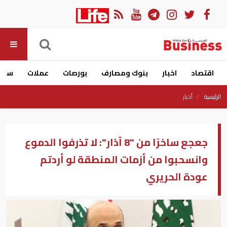
اقتصاد
اخبار
بنوك ومصارف
بورصات
عملات
سيار
الرئيسية
أخبار
جعجع ساخرًا من "8 آذار": لا تذرفوا الدموع
وانسحبوا من أزمات المنطقة لو أردتم
عودة الحريري