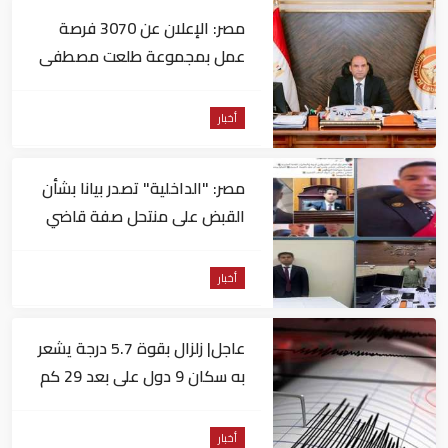
مصر: الإعلان عن 3070 فرصة
عمل بمجموعة طلعت مصطفى
أخبار
مصر: "الداخلية" تصدر بيانا بشأن
القبض على منتحل صفة قاضي
للاستيلاء على المواطنين
أخبار
عاجل| زلزال بقوة 5.7 درجة يشعر
به سكان 9 دول على بعد 29 كم
من السويس
أخبار