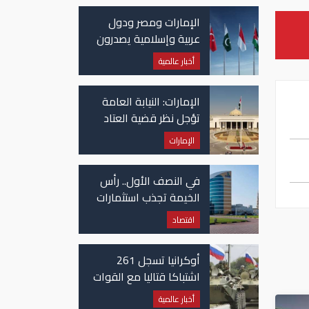
الإمارات ومصر ودول
عربية وإسلامية يصدرون
بيانا مشتركا بشأن
أخبار عالمية
الانتهاكات الإسرائيلية
في غزة
الإمارات: النيابة العامة
تؤجل نظر قضية العتاد
العسكري للسودان
الإمارات
في النصف الأول.. رأس
الخيمة تجذب استثمارات
تتجاوز 771 مليون درهم
اقتصاد
أوكرانيا تسجل 261
اشتباكا قتاليا مع القوات
الروسية
أخبار عالمية