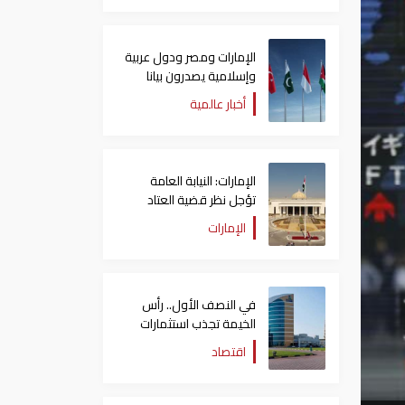
الإمارات ومصر ودول عربية
وإسلامية يصدرون بيانا
مشتركا بشأن الانتهاكات
أخبار عالمية
الإسرائيلية في غزة
الإمارات: النيابة العامة
تؤجل نظر قضية العتاد
العسكري للسودان
الإمارات
في النصف الأول.. رأس
الخيمة تجذب استثمارات
تتجاوز 771 مليون درهم
اقتصاد