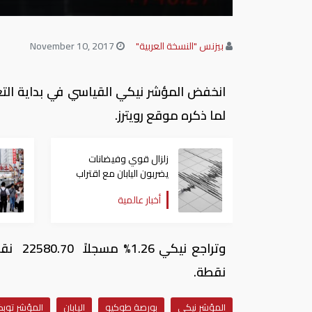
بيزنس "النسخة العربية"
November 10, 2017
انخفض المؤشر نيكي القياسي في بداية التعا
لما ذكره موقع رويترز.
زلزال قوي وفيضانات
يضربون اليابان مع اقتراب
عاصفتين استوائيتين
أخبار عالمية
نقطة.
المؤشر نيكي
بورصة طوكيو
اليابان
المؤشر توب