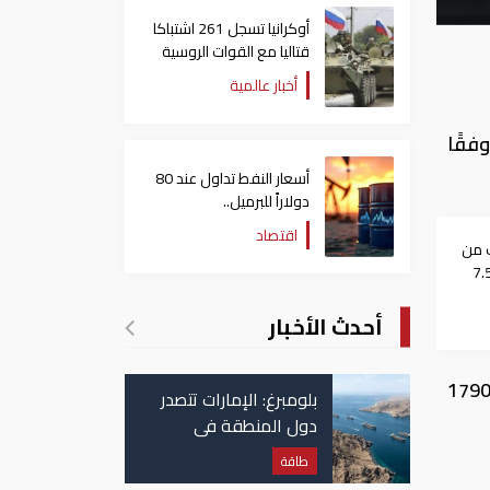
أوكرانيا تسجل 261 اشتباكا
قتاليا مع القوات الروسية
أخبار عالمية
فقًا
أسعار النفط تداول عند 80
دولاراً للبرميل..
وتراجع الأسهم الأمريكية
اقتصاد
 من
ان بعد زلزال بقوة 7.5
أحدث الأخبار
طة كما هبط المؤشر توبكس الأوسع نطاقًا 1.25% إلى 1790.39
بلومبرغ: الإمارات تتصدر
دول المنطقة في
صادرات النفط عبر مضيق
طاقة
هرمز