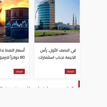
في النصف الأول.. رأس
أسعار النفط تدا
الخيمة تجذب استثمارات
80 دولاراً للبرميل
تتجاوز 771 مليون درهم
وتراجع الأسهم
الأمريكية
اقتصاد
اقتصاد
ترامب يعلن في الصين عن اتفاقات تج