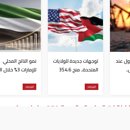
ول عند
توجهات جديدة للولايات
نمو الناتج المحلي
..
المتحدة.. منح 354.6
للإمارات 3% خلال 
مليون دولار مساعدات
الأول من عام 2026
إلى الأردن
اقتصاد
اقتصاد
ارية بقيمة 250 مليار دولار