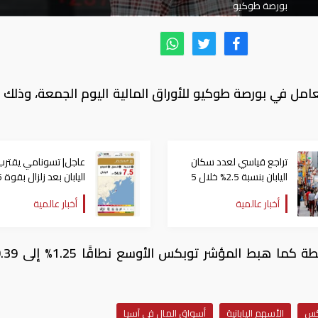
بورصة طوكيو
مل في بورصة طوكيو للأوراق المالية اليوم الجمعة، وذلك و
تراجع قياسي لعدد سكان
عاجل| تسونامي يقترب
اليابان بنسبة 2.5% خلال 5
الياب
سنوات
ريختر
أخبار عالمية
أخبار عالمية
وتراجع نيكي 1.26% مسجلاً 22580.70 نق
كس
الأسهم اليابانية
أسواق المال في آسيا