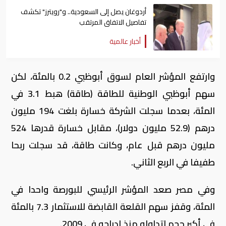
أردوغان يصل إلى السعودية.. و"رويترز" تكشف
تفاصيل الاتفاق المرتقب
أخبار عالمية
وارتفع المؤشر العام لسوق أبوظبي 0.2 بالمئة، لكن
سهم أبوظبي الوطنية للطاقة (طاقة) هبط 3.1 في
المئة، بعدما سجلت الشركة خسارة بلغت 194 مليون
درهم (52.9 مليون دولار)، مقابل خسارة قدرها 524
مليون درهم قبل عام، وكانت طاقة، قد سجلت ربحا
طفيفا في الربع الثاني.
وفي مصر صعد المؤشر الرئيسي للبورصة واحدا في
المئة، وقفز سهم القلعة القابضة للاستثمار 7.3 بالمئة
في أكبر حجم لتداوله منذ إدراجه في 2009.