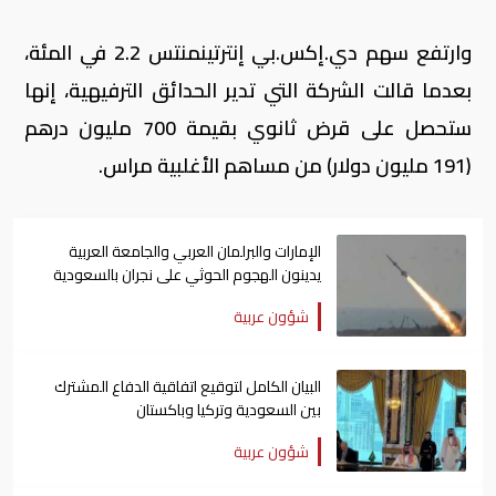
وارتفع سهم دي.إكس.بي إنترتينمنتس 2.2 في المئة،
بعدما قالت الشركة التي تدير الحدائق الترفيهية، إنها
ستحصل على قرض ثانوي بقيمة 700 مليون درهم
(191 مليون دولار) من مساهم الأغلبية مراس.
الإمارات والبرلمان العربي والجامعة العربية
يدينون الهجوم الحوثي على نجران بالسعودية
شؤون عربية
البيان الكامل لتوقيع اتفاقية الدفاع المشترك
بين السعودية وتركيا وباكستان
شؤون عربية