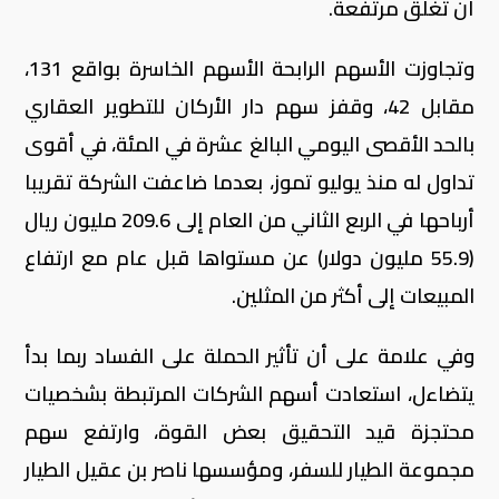
أن تغلق مرتفعة.
وتجاوزت الأسهم الرابحة الأسهم الخاسرة بواقع 131،
مقابل 42، وقفز سهم دار الأركان للتطوير العقاري
بالحد الأقصى اليومي البالغ عشرة في المئة، في أقوى
تداول له منذ يوليو تموز، بعدما ضاعفت الشركة تقريبا
أرباحها في الربع الثاني من العام إلى 209.6 مليون ريال
(55.9 مليون دولار) عن مستواها قبل عام مع ارتفاع
المبيعات إلى أكثر من المثلين.
وفي علامة على أن تأثير الحملة على الفساد ربما بدأ
يتضاءل، استعادت أسهم الشركات المرتبطة بشخصيات
محتجزة قيد التحقيق بعض القوة، وارتفع سهم
مجموعة الطيار للسفر، ومؤسسها ناصر بن عقيل الطيار