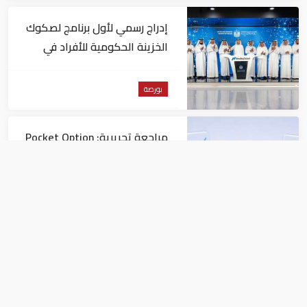
إدراج رسمي لأول برنامج لصكوك
الخزينة الحكومية للأفراد في
"ناسداك دبي"
بورصة
مراجعة تحريرية: Pocket Option
مقارنةً بمنصات التداول الأخرى
بورصة
غرفة دبي تبحث تعزيز التعاون مع
إثيوبيا