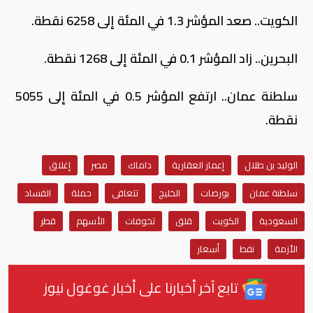
الكويت.. صعد المؤشر 1.3 في المئة إلى 6258 نقطة.
البحرين.. زاد المؤشر 0.1 في المئة إلى 1268 نقطة.
سلطنة عمان.. ارتفع المؤشر 0.5 في المئة إلى 5055
نقطة.
الوليد بن طلال
إعمار العقارية
داماك
مصر
إغلاق
سلطنة عمان
بورصات
الخليج
تتعافى
حملة
الفساد
السعودية
الكويت
قلق
تخوفات
الأسهم
قطر
الأزمة
نفط
أسعار
تابع آخر أخبارنا على أخبار غوغول نيوز