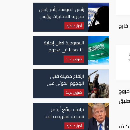
رئيس الموساد يأمر رئيس
مديرية المخابرات ورئيس
قسم إيران بالاستقالة
خارج
أخبار عالمية
السعودية تعلن إصابة
11 مدنيا في هجوم
ار
حوثي على نجران
شؤون عربية
1000
ارتفاع حصيلة قتلى
الهجوم الحوثي على
معسكرات حكومية لـ58
خروج
شؤون عربية
قتيلًا وعشرات الجرحى
عليق
ترامب يوقّع أوامر
تنفيذية تستهدف الحد
من منح الجنسية
يكلف
أخبار عالمية