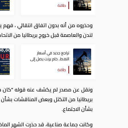
80.66 دولاراً للبرميل
طاقة
وحذروه من أنه بدون اتفاق انتقالي ، فهم ي
لندن والعاصمة قبل خروج بريطانيا من الاتحاد في 
تراجع جديد في أسعار
النفط.. خام برنت يصل إلى
80.66 دولاراً للبرميل
طاقة
ونقل عن مصدر لم يكشف عنه قوله "كان ه
بريطانيا من التكتل وبعض المناقشات بشأن 
بشأن الاجتماع.
وكانت جماعة صناعية، قد حذرت الشهر الما