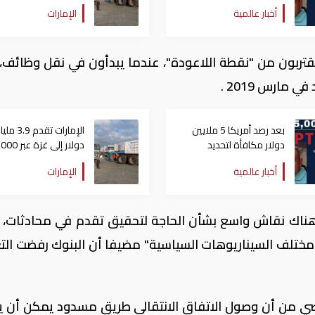
مكانه.. المكسيك تعتقل
يوم مساعدات
أخبار عالمية
الإمارات
"بونشو"
قتربون من "نقطة اللاعودة"، عندما يبدأون في نقل وظائف، 
مارس 2019 .
بعد رصد أمريكا 5 ملايين
الإمارات تقدم 3.9 ملي
دولار مكافأة لتحديد
دولار إلى غزة عبر 
مكانه.. المكسيك تعتقل
يوم مساعدات
أخبار عالمية
الإمارات
"بونشو"
ناك نقاش واسع بشأن الحاجة لتحقيق تقدم في محادثات، 
مختلف السيناريوهات السياسية" مضيفا أن البنوك رفضت الت
ضي من أن وصول الاتفاق الانتقالي طريق مسدود يمكن أن 