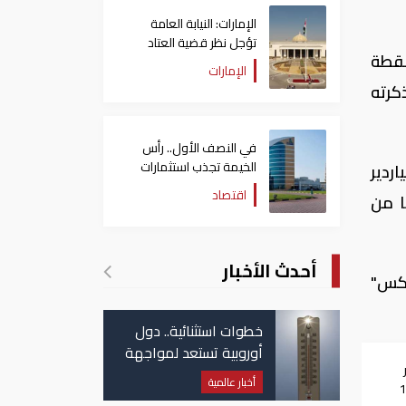
الإمارات: النيابة العامة
تؤجل نظر قضية العتاد
نقطة
العسكري للسودان
الإمارات
كرته
في النصف الأول.. رأس
الخيمة تجذب استثمارات
ردير
تتجاوز 771 مليون درهم
اقتصاد
ا من
أحدث الأخبار
اكس"
خطوات استثنائية.. دول
أوروبية تستعد لمواجهة
ار
موجة حر غير مسبوقة
أخبار عالمية
1000