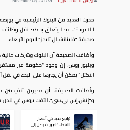
بيزنس "النسخة العربية"
November 08, 2017
حذرت العديد من البنوك الرئيسية في بورصة 
اللاعودة"، فيما يتعلق بخطط نقل وظائف خارج
صحيفة "فاينانشيال تايمز" اليوم الأربعاء.
وأضافت الصحيفة أن البنوك وشركات مالية كب
ويلبور روس، إن وجود "حكومة غير مستقرة 
التكتل" يمكن أن يجبرها على البدء في نقل آلاف
وأضافت الصحيفة، أن مديرين تنفيذيين
و"إتش.إس.بي.سي"، التقت بروس في لندن ي
تراجع جديد في أسعار
النفط.. خام برنت يصل إلى