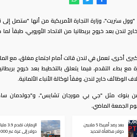
"وول ستريت"، وزارة التجارة الأمريكية من أنها "ستصل إلى 
 لندن بعد خروج بريطانيا من الاتحاد الأوروبي، طبقاً لما ذ
رى أخرى، تعمل في لندن قالت أمام اجتماع مغلق، مع المليا
مع بطء التقدم، فيما يتعلق بالتخطيط بعد خروج بريطاني
 الوظائف خارج لندن. وفقاًَ لوكالة الأنباء الألمانية.
 من بنوك مثل "جي بي مورجان تشايس"، و"جولدمان س
وم الجمعة الماضي.
بعد رصد أمريكا 5 ملايين
الإمارات تقدم 3.9 ملي
دولار مكافأة لتحديد
دولار إلى غزة عبر 