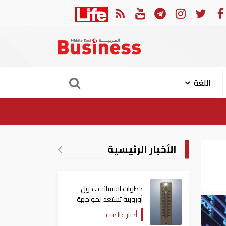
ن إصابة 11 مدنيا في هجوم حوثي على نجران
ارتفاع
اللغة
الأخبار الرئيسية
خطوات استثنائية.. دول
أوروبية تستعد لمواجهة
موجة حر غير مسبوقة
أخبار عالمية