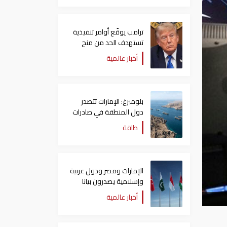
ترامب يوقّع أوامر تنفيذية
تستهدف الحد من منح
الجنسية الأمريكية بالولادة
أخبار عالمية
بلومبرغ: الإمارات تتصدر
دول المنطقة في صادرات
النفط عبر مضيق هرمز
طاقة
الإمارات ومصر ودول عربية
وإسلامية يصدرون بيانا
مشتركا بشأن الانتهاكات
أخبار عالمية
الإسرائيلية في غزة