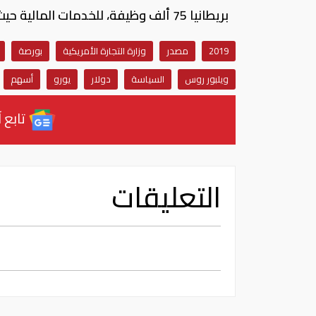
بريطانيا 75 ألف وظيفة، للخدمات المالية حيث تجبر الشركات، على تنفيذ خطط طارئة لخروج بريطانيا من التكتل.
2019
مصدر
وزارة التجارة الأمريكية
بورصة
ويلبور روس
السياسة
دولار
يورو
أسهم
تابع آ
التعليقات