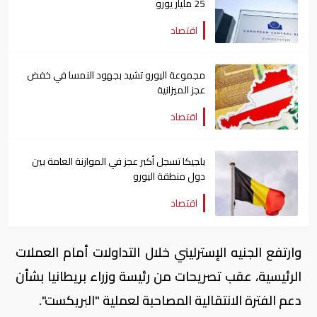
25 مليار يورو
اقتصاد
مجموعة اليورو تشيد بجهود النمسا في خفض
عجز الميزانية
اقتصاد
بلجيكا تسجل أكبر عجز في الموازنة العامة بين
دول منطقة اليورو
اقتصاد
وارتفع الجنيه الإسترليني خلال التداولات أمام العملات
الرئيسية، عقب تصريحات من رئيسة وزراء بريطانيا بشأن
دعم الفترة الانتقالية المصاحبة لعملية "البريكست".