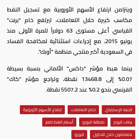
ويتزامن ارتفاع الأسهم الأوروبية مع تسجيل النفط
مكاسب كبيرة خلال التعاملات، ليرتفع خام "برنت"
القياسي أعلى مستوى 63 دولاراً للمرة الأولى منذ
يونيو 2015، مع إجراءات استثنائية لمكافحة الفساد
في السعودية أكبر منتجي منظمة "أوبك".
بينما هبط مؤشر "داكس" الألماني بنسبة بسيطة
0.07% إلى 13468.8 نقطة، وتراجع مؤشر "كاك"
الفرنسي بنحو 0.2% عند 5507.2 نقطة.
الجنيه الإسترليني
ختام التعاملات
ارتفاع الأسهم الأوروبية
بيانات اليوم
منطقة اليورو
أسعار النفط تقفز
متعاملون خلال التداول
اليورو