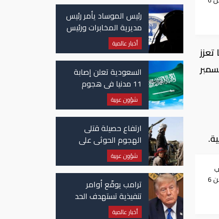
أكبر ارتفاع في النفط من 6
رئيس الموساد يأمر رئيس
مديرية المخابرات ورئيس
قسم إيران بالاستقالة
أخبار عالمية
تعزز
سمبر
السعودية تعلن إصابة
11 مدنيا في هجوم
حوثي على نجران
شؤون عربية
ارتفاع حصيلة قتلى
الهجوم الحوثي على
معسكرات حكومية لـ58
شؤون عربية
قتيلًا وعشرات الجرحى
ب
أكبر ارتفاع في النفط من 6
ترامب يوقّع أوامر
تنفيذية تستهدف الحد
من منح الجنسية
أخبار عالمية