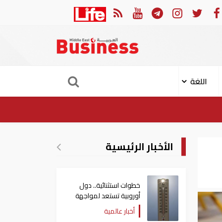
بة 11 مدنيا في هجوم حوثي على نجران
ارتفاع حص
اللغة
الأخبار الرئيسية
خطوات استثنائية.. دول
أوروبية تستعد لمواجهة
موجة حر غير مسبوقة
أخبار عالمية