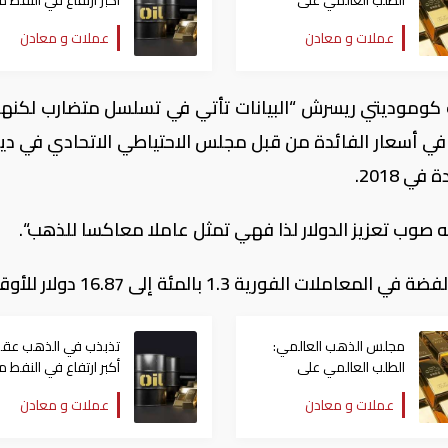
الطلب العالمي على
"المعدن الأصفر" مستقر
أسابيع
عملات و معادن
عملات و معادن
ف كوموديتي ريسرش “البيانات تأتي في تسلسل متضارب لكنها 
في أسعار الفائدة من قبل مجلس الاحتياطي الاتحادي في دي
 2018.
 صوب تعزيز الدولار لذا فهي تمثل عاملا معاكسا للذهب“.
ورية 1.3 بالمئة إلى 16.87 دولار للأوقية.
مجلس الذهب العالمي:
تذبذب في الذهب عق
الطلب العالمي على
"المعدن الأصفر" مستقر
أسابيع
عملات و معادن
عملات و معادن