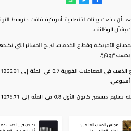
 أن دفعت بيانات اقتصادية أمريكية فاقت متوسط التو
هت بشأن الوظائف.
لمصانع الأمريكية وقطاع الخدمات، ليزيح الخسائر التي تكبده
حسب "رويترز".
وبحلو
 أسبوعي.
وانخفض ا
مجلس الذهب العالمي:
تذبذب في الذهب عق