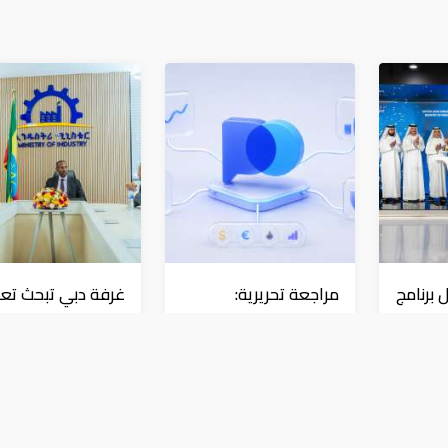
 برنامج
مراجعة تحريرية:
غرفة دبي تبحث تعز
Pocket Option مقارنةً
التعاون مع إثيوبيا
د في
بمنصات التداول الأخرى
بورصة
بورصة