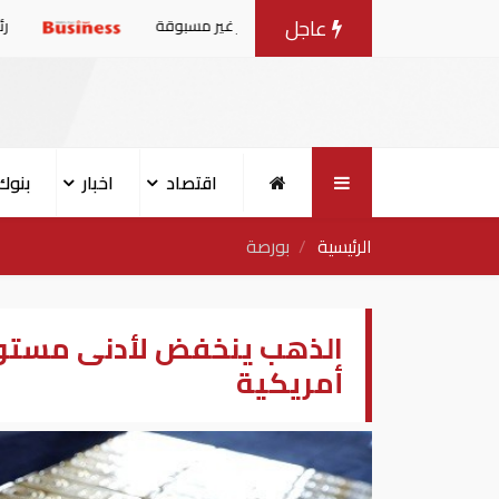
عاجل
 تستعد لمواجهة موجة حر غير مسبوقة
رئيس الموساد يأمر ر
اقتصاد
اخبار
بنوك
الرئيسية
بورصة
الذهب ينخفض لأدنى مستوى
أمريكية