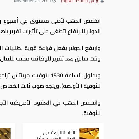
بيزنس (النسخة العربية)
November 03, 2017
انخفض الذهب لأدنى مستوى في أسبوع بعد
الدولار للارتفاع لتطغى على تأثيرات تقرير با
وارتفع الدولار بفعل قراءة قوية لطلبيات ا
وقت سابق بعد تقرير للوظائف مخيب للآمال ب
للأوقية (الأونصة)، ويتجه صوب ثالث انخفاض
للأوقية.
للجلسة الرابعة على