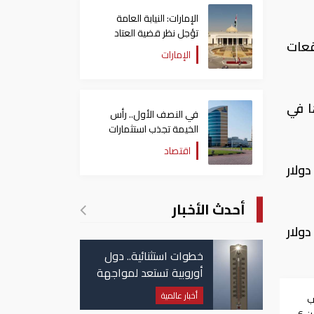
الإمارات: النيابة العامة
تؤجل نظر قضية العتاد
قعات
العسكري للسودان
الإمارات
ا في
في النصف الأول.. رأس
الخيمة تجذب استثمارات
تتجاوز 771 مليون درهم
اقتصاد
ل الساعة 1530 بتوقيت جرينتش تراجع الذهب في المعاملات الفورية 0.7 في المئة إلى 1266.91 دولار
أحدث الأخبار
لذهب في العقود الأمريكية الآجلة تسليم ديسمبر كانون الأول 0.8 في المئة إلى 1275.71 دولار
خطوات استثنائية.. دول
أوروبية تستعد لمواجهة
موجة حر غير مسبوقة
أخبار عالمية
ب