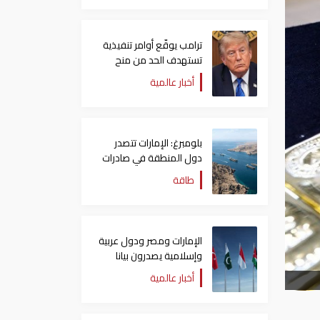
ترامب يوقّع أوامر تنفيذية
تستهدف الحد من منح
الجنسية الأمريكية بالولادة
أخبار عالمية
بلومبرغ: الإمارات تتصدر
دول المنطقة في صادرات
النفط عبر مضيق هرمز
طاقة
الإمارات ومصر ودول عربية
وإسلامية يصدرون بيانا
مشتركا بشأن الانتهاكات
أخبار عالمية
الإسرائيلية في غزة