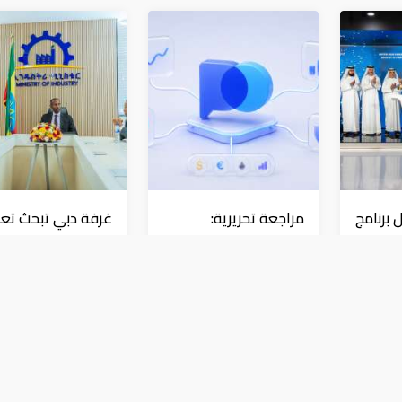
 برنامج
مراجعة تحريرية:
غرفة دبي تبحث تعز
Pocket Option مقارنةً
التعاون مع إثيوبيا
د في
بمنصات التداول الأخرى
بورصة
بورصة
لمعادن تسجل أعلى مستوياتها منذ يوني