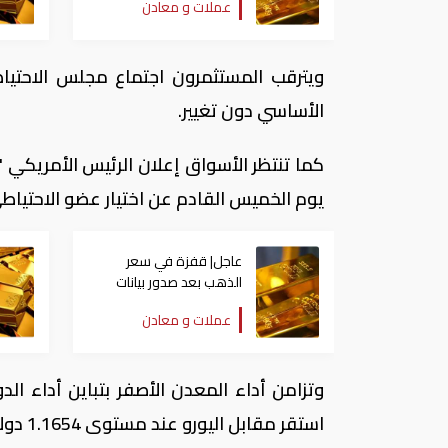
عملات و معادن
ويترقب المستثمرون اجتماع مجلس الاحتياط
الأساسي دون تغيير.
كما تنتظر الأسواق إعلان الرئيس الأمريكي 
يوم الخميس القادم عن اختيار عضو الاحتياط
عاجل| قفزة في سعر
الذهب بعد صدور بيانات
الوظائف الأمريكية
عملات و معادن
استقر مقابل اليورو عند مستوى 1.1654 دولار، فيما صعد بوجه الين الياباني بأكثر من 0.4% إلى 113.7 ين.