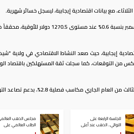
ثلاثاء، مع بيانات اقتصادية إيجابية، ليسجل خسائر شهرية.
وهبط سعر عقود المعدن الأصفر تسليم ديسمبر بنسبة 0.6% عند مستوى 1270.5 دولار للأو
قتصادية إيجابية، حيث صعد النشاط الاقتصادي في ولاية "شيك
نصف، على العكس من التوقعات، كما سجلت ثقة المستهلكين باقتصاد الو
وكان المعدن النفيس قد سجل خلال الربع الثالث من العام الجاري مكاسب فصلية 2.8%
للجلسة الرابعة على
مجلس الذهب العالمي
التوالي.. الذهب عند أعلى
الطلب العالمي على
مستوياته منذ شهرين
"المعدن الأصفر" مستق