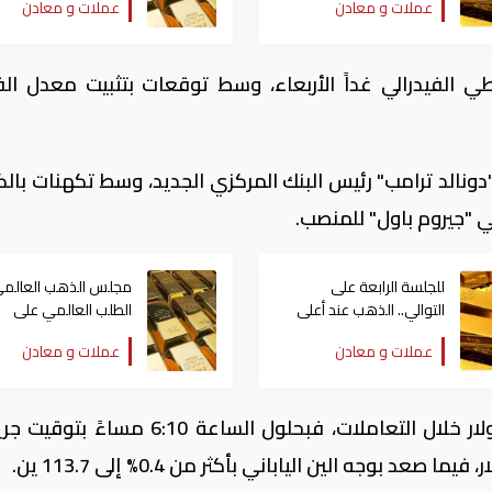
عملات و معادن
عملات و معادن
ي الفيدرالي غداً الأربعاء، وسط توقعات بتثبيت معدل الف
"دونالد ترامب" رئيس البنك المركزي الجديد، وسط تكهنات با
ي "جيروم باول" للمنصب.
للجلسة الرابعة على
مجلس الذهب العالمي
التوالي.. الذهب عند أعلى
الطلب العالمي على
مستوياته منذ شهرين
"المعدن الأصفر" مستق
عملات و معادن
عملات و معادن
وتزامن أداء المعدن الأصفر بتباين أداء الدولار خلال التعاملات، فبحلول الساعة 10