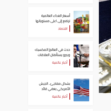
أسعار الغذاء العالمية
ترتفع إلى اعلى مستوياتها
منذ 3 سنوات
اقتصاد
حدث في العالم| المكسيك
وبيرو يستأنفان العلاقات
بعد قطيعة 9 أشهر..
أخبار عالمية
وتنصيب رئيسا جديدا
لكولومبيا
بشكل مفاجئ.. الجيش
الأمريكي يعفي قائد
الفيلق الخامس من منصبه
أخبار عالمية