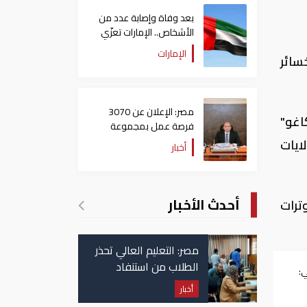
بعد وفاة وإصابة عدد من
الأشخاص.. الإمارات تعزّي
أنغولا
الإمارات
قية، محققاً خسائر
مصر: الإعلان عن 3070
اغو"
فرصة عمل بمجموعة
طلعت مصطفى
لايات
أخبار
أحدث الأخبار
، بدعم تصاعد التوترات
مصر: التعليم العالي تحذر
الطلاب من استنفاد
:
الرغبات قبل غلق
أخبار
التسجيل
ر