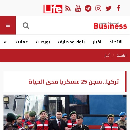
اقتصاد
اخبار
بنوك ومصارف
بورصات
عملات
سيار
الرئيسية
أخبار
تركيا.. سجن 25 عسكريا مدى الحياة