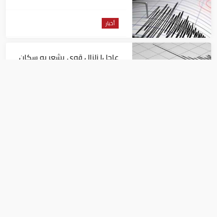
من السويس
أخبار
عاجل| زلزال قوي يشعر به سكان
القاهرة
أخبار
السيسي يجتمع مع وزير النقل
ويوجه بسرعة الانتهاء من
المشروعات الجاري تنفيذها
أخبار
لماذا حجب البرادعي "نصف في المئة" من