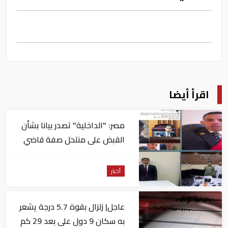
اقرأ أيضا
مصر: "الداخلية" تصدر بيانا بشأن
القبض على منتحل صفة قاضي
للاستيلاء على المواطنين
أخبار
عاجل| زلزال بقوة 5.7 درجة يشعر
به سكان 9 دول على بعد 29 كم