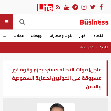
اقتصاد
اخبار
بنوك ومصارف
بورصات
عملات
سيار
الرئيسية
شؤون عربية
عاجل| قوات التحالف: سنرد بحزم وقوة غير
مسبوقة على الحوثيين لحماية السعودية
واليمن