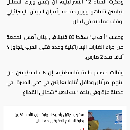
وذكرت القناة 12 الإسرائيلية، أن رئيس وزراء الاحتلال
بنيامين نتنياهو ووزير دفاعه يأمران الجيش الإسرائيلي
بوقف عملياته في لبنان.
وحسب "أ ف ب" سقط 83 قتيلاً في لبنان أمس الجمعة
من جراء الغارات الإسرائيلية وعدد قتلى الحرب يتجاوز 4
آلاف منذ 2 مارس.
وقالت مصادر طبية فلسطينية، إن 6 فلسطينيين من
بينهم امرأتان وطفل قُتلوا بغارتين في "حي الصبرة" في
مدينة غزة وفي بلدة "بيت لاهيا" شمالي القطاع.
سفير إسرائيل بأمريكا: نهاية حزب الله ستكون
بداية السلام الحقيقي مع لبنان