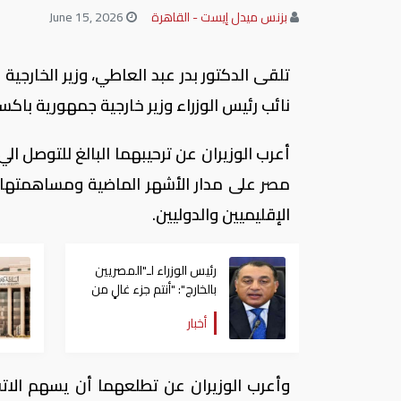
بزنس ميدل إيست - القاهرة
June 15, 2026
تلقى الدكتور بدر عبد العاطي، وزير الخارجية
نائب رئيس الوزراء وزير خارجية جمهورية باكستان
أعرب الوزيران عن ترحيبهما البالغ للتوصل الي
مصر على مدار الأشهر الماضية ومساهمتها ف
الإقليميين والدوليين.
رئيس الوزراء لـ"المصريين
بالخارج": "أنتم جزء غالٍ من
هذا الشعب العظيم الذي
أخبار
نعمل من أجله"
وأعرب الوزيران عن تطلعهما أن يسهم الا