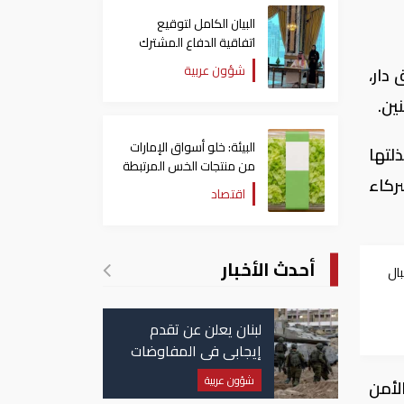
البيان الكامل لتوقيع
اتفاقية الدفاع المشترك
بين السعودية وتركيا
شؤون عربية
 دار،
وباكستان
ين.
البيئة: خلو أسواق الإمارات
ذلتها
من منتجات الخس المرتبطة
ركاء
بتفشي داء السيكلوسبورا
اقتصاد
أحدث الأخبار
ال
وطن"
لبنان يعلن عن تقدم
إيجابي في المفاوضات
مع إسرائيل.. وأمريكا
شؤون عربية
لأمن
تضغط لوقف النار في