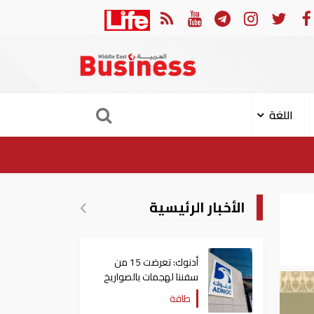
ان العربي والجامعة العربية يدينون الهجوم الحوثي على نجران بالسعودية
اللغة
الأخبار الرئيسية
أدنوك: تعرضت 15 من
سفننا لهجمات بالصواريخ
والطائرات المسيّرة منذ
طاقة
بداية النزاع