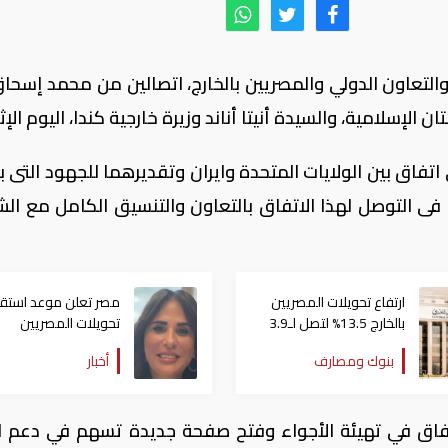
 والتعاون الدولي والمصريين بالخارج، اتصالين من محمد إسحاق
 الإسلامية، والسيدة أنيتا أناند وزيرة خارجية كندا، اليوم الإثن
 اتفاق بين الولايات المتحدة وايران وتقديرهما للجهود التى ب
ى التوصل لهذا الاتفاق بالتعاون والتنسيق الكامل مع الش
ارتفاع تحويلات المصريين
مصر تعلن موعد استقب
بالخارج 13.5% لتصل لـ3.9
تحويلات المصريين
مليار دولار في يونيو
بالخارج للحجز بـ"بيت ال
بنوك ومصارف
أخبار
تفاق في تهيئة الأجواء وفتح صفحة جديدة تسهم في دعم ا