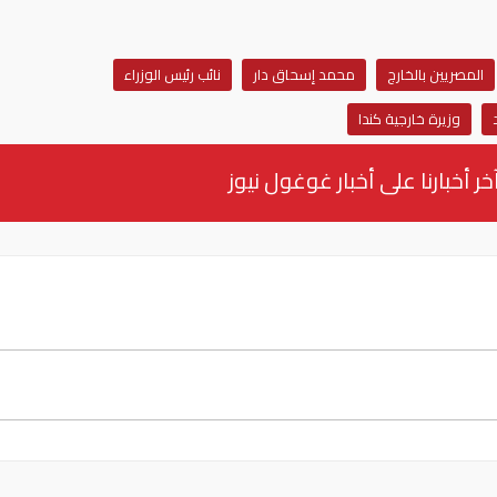
المصريين بالخارج
محمد إسحاق دار
نائب رئيس الوزراء
وزيرة خارجية كندا
خر أخبارنا على أخبار غوغول نيوز