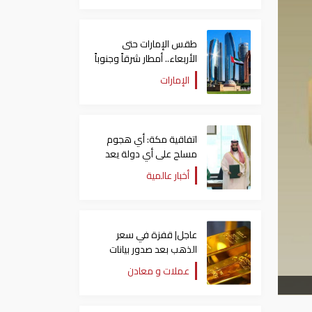
طقس الإمارات حتى
الأربعاء.. أمطار شرقاً وجنوباً
وانخفاض تدريجي للحرارة
الإمارات
اتفاقية مكة: أي هجوم
مسلح على أي دولة يعد
هجوما على الدول الثلاث
أخبار عالمية
جميعا
عاجل| قفزة في سعر
الذهب بعد صدور بيانات
الوظائف الأمريكية
عملات و معادن