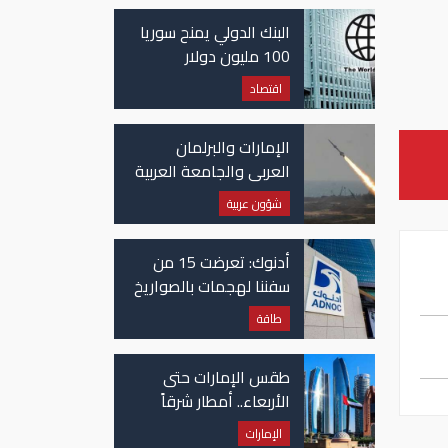
غزة
البنك الدولي يمنح سوريا
100 مليون دولار
اقتصاد
الإمارات والبرلمان
العربي والجامعة العربية
يدينون الهجوم الحوثي
شؤون عربية
على نجران بالسعودية
أدنوك: تعرضت 15 من
سفننا لهجمات بالصواريخ
والطائرات المسيّرة منذ
طاقة
بداية النزاع
طقس الإمارات حتى
الأربعاء.. أمطار شرقاً
وجنوباً وانخفاض
الإمارات