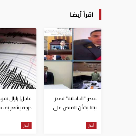
اقرأ أيضا
مصر: "الداخلية" تصدر
بيانا بشأن القبض على
منتحل صفة قاضي
للاستيلاء على
من السويس
أخبار
أخبار
المواطنين