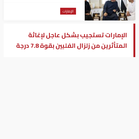
أوساكا" ويتبادل الأحاديث الودية
معهم
الإمارات
الإمارات تستجيب بشكل عاجل لإغاثة
المتأثرين من زلزال الفلبين بقوة 7.8 درجة
الإمارات