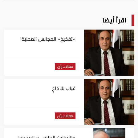
اقرأ أيضا
«تفخيخ» المجالس المحلية!
مقالات رأي
غياب بلا داعٍ
مقالات رأي
«التهافت الهاتفى» المحمول