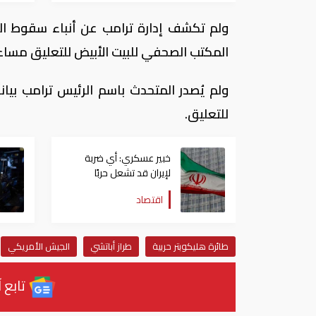
ولم تكشف إدارة ترامب عن أنباء سقوط ال
المكتب الصحفي للبيت الأبيض للتعليق مساء ا
ولم يُصدر المتحدث باسم الرئيس ترامب بيانا
للتعليق.
خبير عسكري: أي ضربة
لإيران قد تشعل حربًا
اقتصادية عالمية عبر
اقتصاد
مضيق هرمز
طائرة هليكوبتر ​حربية
طراز ‌أباتشي
الجيش الأمريكي
تابع آ