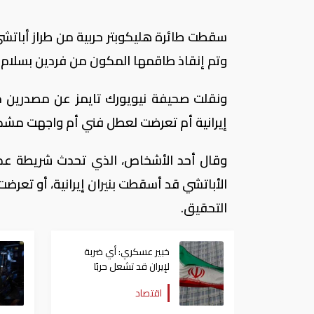
سقطت طائرة هليكوبتر ​حربية من طراز ‌أبات
وتم إنقاذ ‌طاقمها المكون من ‌فردين ⁠بسلام.
ونقلت صحيفة ​نيويورك ⁠تايمز عن مصدرين مط
⁠إيرانية أم ​تعرضت ⁠لعطل ​فني أم واجهت مشك
وقال أحد الأشخاص، الذي تحدث شريطة عدم 
الأباتشي قد أسقطت بنيران إيرانية، أو تعر
التحقيق.
خبير عسكري: أي ضربة
لإيران قد تشعل حربًا
اقتصادية عالمية عبر
اقتصاد
مضيق هرمز