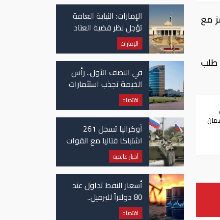
في غزة
الإمارات: النيابة العامة
ز مع
تؤجل نظر قضية العتاد
العسكري للسودان
الإمارات
 طلب
في النصف الأول.. رأس
الخيمة تجذب استثمارات
تتجاوز 771 مليون درهم
اقتصاد
عمان
أوكرانيا تسجل 261
اشتباكا قتاليا مع القوات
الروسية
أخبار عالمية
أسعار النفط تداول عند
80 دولاراً للبرميل..
وتراجع الأسهم
اقتصاد