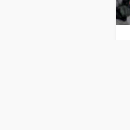
ت
 في