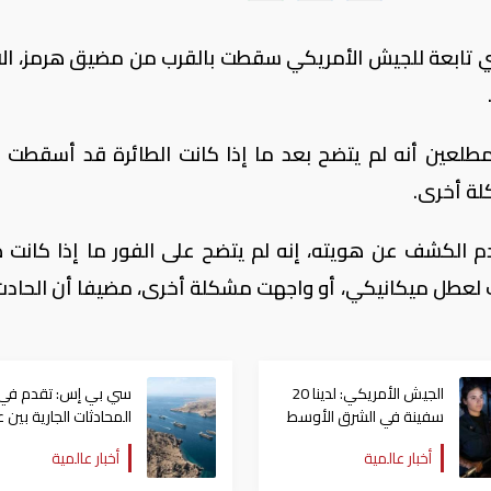
شي تابعة للجيش الأمريكي سقطت بالقرب ‌من ‌مضيق هرمز، الاث
لعين أنه لم يتضح ⁠بعد ‌ما إذا كانت ⁠الطائرة قد أسقطت بن
لة أخرى.
الكشف عن هويته، إنه لم يتضح على الفور ما إذا كانت ط
ضت لعطل ميكانيكي، أو واجهت مشكلة أخرى، مضيفا أن الحادث
الجيش الأمريكي: لدينا 20
سي بي إس: تقدم في
سفينة في الشرق الأوسط
المحادثات الجارية بين 
لدعم العمليات العسكرية
وإيران بشأن إعادة فتح
أخبار عالمية
أخبار عالمية
مضيق هرمز