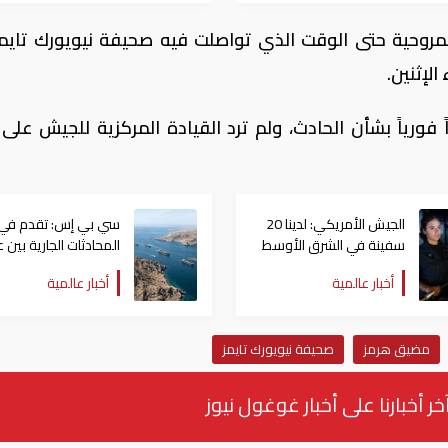
مروحية حتى الوقت الذي تواصلت فيه صحيفة نيويورك تايم
لإثنين.
ً فورياً بشأن الحادث، ولم ترد القيادة المركزية للجيش على
الجيش الأمريكي: لدينا 20
سي بي إس: تقدم في
سفينة في الشرق الأوسط
المحادثات الجارية بين 
لدعم العمليات العسكرية
وإيران بشأن إعادة فتح
أخبار عالمية
أخبار عالمية
مضيق هرمز
مضيق هرمز
صحيفة ​نيويورك ⁠تايمز
خر أخبارنا على أخبار غوغول نيوز