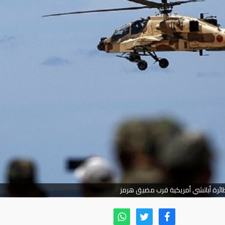
رة ​أباتشي أمريكية قرب مضيق هرمز