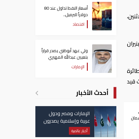
أسعار النفط تداول عند 80
دولاراً للبرميل..
نين،
وتراجع الأسهم الأمريكية
اقتصاد
يران
ولي عهد أبوظبي يصدر قراراً
بتعيين عبدالله المهيري
رئيسا لـ"أبوظبي للتراث"
الإمارات
ائرة
 قيد
أحدث الأخبار
الإمارات ومصر ودول
عمان
عربية وإسلامية يصدرون
بيانا مشتركا بشأن
أخبار عالمية
الانتهاكات الإسرائيلية