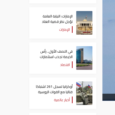
الإمارات: النيابة العامة
تؤجل نظر قضية العتاد
العسكري للسودان
الإمارات
في النصف الأول.. رأس
الخيمة تجذب استثمارات
تتجاوز 771 مليون درهم
اقتصاد
أوكرانيا تسجل 261 اشتباكا
قتاليا مع القوات الروسية
أخبار عالمية