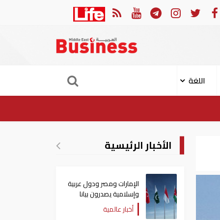
في النصف الأول.. رأس الخيمة تجذب استثمارات تتجاوز 771 مليون درهم
اللغة
الأخبار الرئيسية
الإمارات ومصر ودول عربية
وإسلامية يصدرون بيانا
مشتركا بشأن الانتهاكات
أخبار عالمية
الإسرائيلية في غزة