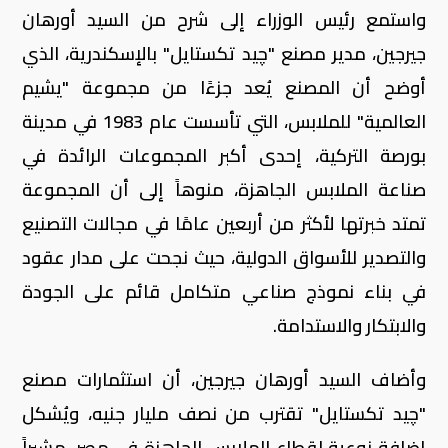
واستمع رئيس الوزراء إلى شرح من السيد أورهان
جيرجين، مدير مصنع "چيد تكستايل" بالإسكندرية، الذي
أوضح أن المصنع يُعد جزءًا من مجموعة "يشيم
العالمية" للملابس، التي تأسست عام 1983 في مدينة
بورصة التركية، إحدى أكبر المجموعات الرائدة في
صناعة الملابس الجاهزة، منوهاً إلى أن المجموعة
تمتد خبرتها لأكثر من أربعين عامًا في مجالات التصنيع
والتصدير للأسواق الدولية، حيث نجحت على مدار عقود
في بناء نموذج صناعي متكامل قائم على الجودة
والابتكار والاستدامة.
وأضاف السيد أورهان جيرجين، أن استثمارات مصنع
"چيد تكستايل" تقترب من نصف مليار جنيه، ويُشكل
إضافة نوعية لقطاع الملابس الجاهزة في مصر، مشيراً