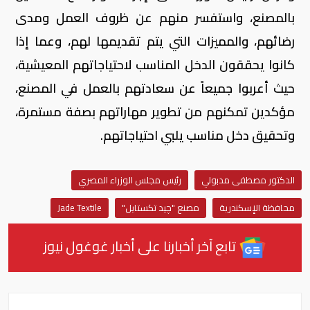
بالمصنع، واستفسر منهم عن ظروف العمل ومدى
رضائهم، والمميزات التي يتم تقديمها لهم، وعما إذا
كانوا يحققون الدخل المناسب لاحتياجاتهم المعيشية،
حيث أعربوا جميعاً عن سعادتهم بالعمل في المصنع،
مؤكدين تمكنهم من تطوير مهاراتهم بصفة مستمرة،
وتحقيق دخل مناسب يلبي احتياجاتهم.
الدكتور مصطفى مدبولي
رئيس مجلس الوزراء المصري
محافظة الإسكندرية
مصنع "چيد تكستايل"
Jade Textile
تابع آخر أخبارنا على أخبار غوغول نيوز