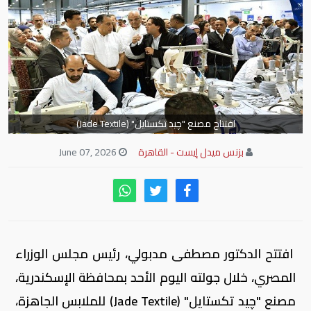
افتتاح مصنع "چيد تكستايل" (Jade Textile)
بزنس ميدل إيست - القاهرة
June 07, 2026
افتتح الدكتور مصطفى مدبولي، رئيس مجلس الوزراء
المصري، خلال جولته اليوم الأحد بمحافظة الإسكندرية،
مصنع "چيد تكستايل" (Jade Textile) للملابس الجاهزة،