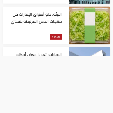
البيئة: خلو أسواق الإمارات من
منتجات الخس المرتبطة بتفشي
داء السيكلوسبورا
اقتصاد
الإمارات: تعديل بعض أحكام
القرار الوزاري في شأن الضريبة
على الشركات والأعمال
اقتصاد
في النصف الأول.. رأس الخيمة
تجذب استثمارات تتجاوز 771
مليون درهم