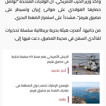
وأكد وزير الحرب الأمريكي، أن الولايات المتحدة "تواصل
حصارها الفولاذي على موانئ إيران وتسيطر على
مضيق هرمز"، مشدداً على استمرار الضغط البحري.
من جانبها، أصدرت هيئة بحرية بريطانية سلسلة تحذيرات
لقائدي السفن في محيط المضيق، دعت فيها إلى:
الجيش الأمريكي يغير مسار 49 سفينة تجارية
في مضيق هرمز
أخبار عالمية
بلومبرغ: الإمارات تتصدر دول المنطقة في
صادرات النفط عبر مضيق هرمز
طاقة