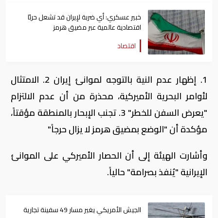
خبير عسكري: أي ضربة لإيران قد تشعل حربًا
اقتصادية عالمية عبر مضيق هرمز
اقتصاد
1. إظهار عدم النية بالتوجه لموانئ إيران 2. الامتثال
لأوامر البحرية الأميركية، محذرة من أن عدم الالتزام
"يعرض السفن للخطر" 3. تجنب الإبحار بالمنطقة مؤقتاً،
مؤكدة أن "الوضع بمضيق هرمز لا يزال حرجاً"
وأشارت الهيئة إلى أن الحصار الأميركي على الموانئ
الإيرانية "يُنفذ بصرامة" حالياً.
الجيش الأمريكي يغير مسار 49 سفينة تجارية