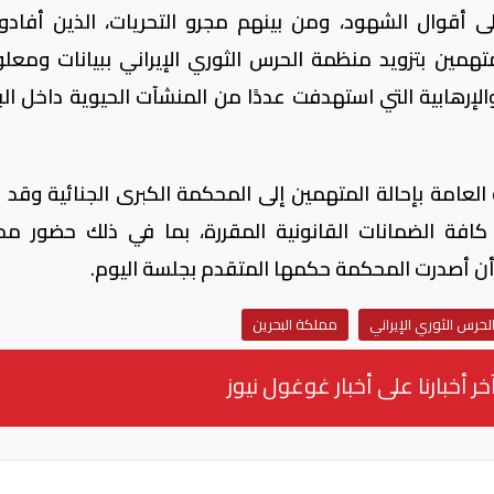
ى أقوال الشهود، ومن بينهم مجرو التحريات، الذين أفادوا
همين بتزويد منظمة الحرس الثوري الإيراني ببيانات ومعل
لإرهابية التي استهدفت عددًا من المنشآت الحيوية داخل الب
العامة بإحالة المتهمين إلى المحكمة الكبرى الجنائية وقد ن
كافة الضمانات القانونية المقررة، بما في ذلك حضور م
أن أصدرت المحكمة حكمها المتقدم بجلسة اليوم.
لحرس الثوري الإيراني
مملكة البحرين
خر أخبارنا على أخبار غوغول نيوز