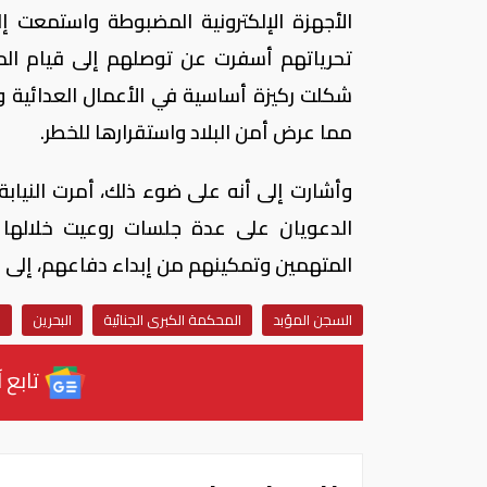
الأجهزة الإلكترونية المضبوطة واستمعت إل
تحرياتهم أسفرت عن توصلهم إلى قيام المت
شكلت ركيزة أساسية في الأعمال العدائية وا
مما عرض أمن البلاد واستقرارها للخطر.
وأشارت إلى أنه على ضوء ذلك، أمرت النيابة 
الدعويان على عدة جلسات روعيت خلالها 
المتهمين وتمكينهم من إبداء دفاعهم، إلى 
السجن المؤبد
المحكمة الكبرى الجنائية
البحرين
ا
تابع آ