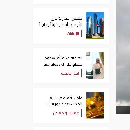
طقس الإمارات حتى
الأربعاء.. أمطار شرقاً وجنوباً
وانخفاض تدريجي للحرارة
الإمارات
اتفاقية مكة: أي هجوم
مسلح على أي دولة يعد
هجوما على الدول الثلاث
أخبار عالمية
جميعا
عاجل| قفزة في سعر
الذهب بعد صدور بيانات
الوظائف الأمريكية
عملات و معادن