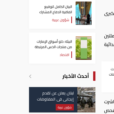
البيان الكامل لتوقيع
اتفاقية الدفاع المشترك
كبرى
بين السعودية وتركيا
شؤون عربية
وباكستان
لتين
البيئة: خلو أسواق الإمارات
ائية
من منتجات الخس المرتبطة
بتفشي داء السيكلوسبورا
اقتصاد
يت
مات
أحدث الأخبار
لبنان يعلن عن تقدم
إيجابي في المفاوضات
باشرت
مع إسرائيل.. وأمريكا
شؤون عربية
لفحص
تضغط لوقف النار في