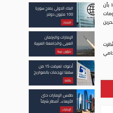
غزة
 بأن
البنك الدولي يمنح سوريا
ومات
100 مليون دولار
حرين
اقتصاد
الإمارات والبرلمان
العربي والجامعة العربية
ُظرت
يدينون الهجوم الحوثي
شؤون عربية
حامي
على نجران بالسعودية
أدنوك: تعرضت 15 من
سفننا لهجمات بالصواريخ
والطائرات المسيّرة منذ
طاقة
بداية النزاع
طقس الإمارات حتى
الأربعاء.. أمطار شرقاً
وجنوباً وانخفاض
الإمارات