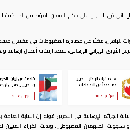
ري الإيراني في البحرين على حكم بالسجن المؤبد من المحكمة ال
ت للباقين، فضلًا عن مصادرة المضبوطات في قضيتين منفص
س الثوري الإيراني الإرهابي، بقصد ارتكاب أعمال إرهابية وعد
بعد صافرات الإنذار.. البحرين
قادمة من إيران.. الكو
تدمر عدداً من الاعتداءات
والبحرين يتصديان لهج
الجوية الإيرانية
صاروخية متجددة
شؤون عربية
شؤون عربية
يابة الجرائم الإرهابية في البحرين قوله إن النيابة العامة 
واستجوبت المتهمين المضبوطين، وندبت الخبراء الفنيين 