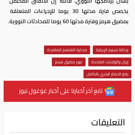
بشأن برنامجها النووي، قائلة إن الاتفاق المحتمل ​
يخصص فترة ​مدتها ⁠30 يوما للإجراءات المتعلقة ​
بمضيق هرمز وفترة ​مدتها ⁠60 يوما للمحادثات النووية.
وكالة تسنيم ​الإيرانية
مذكرة التفاهم المقترحة
​إيران والولايات ​المتحدة
عبور ​مضيق هرمز
رفع ⁠الحصار البحري بالكامل
تابع آخر أخبارنا على أخبار غوغول نيوز
التعليقات