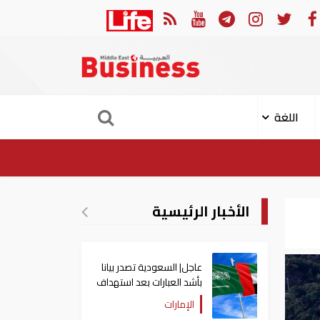
 الثوري: إعادة فتح مضيق هرمز مرهونة بقبول واشنطن الكامل لشروط طهران
اللغة
الأخبار الرئيسية
عاجل| السعودية تصدر بيانا
بأشد العبارات بعد استهداف
إيران لناقلة إماراتية
الإمارات