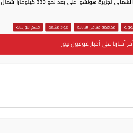
وتقع محطة أوناغاوا النووية على الساحل الشمالي لجزيرة هونشو، على بعد نحو
نووية
محافظة ميياغي اليابانية
مواد مشعة
قسم التوربينات
خر أخبارنا على أخبار غوغول نيوز