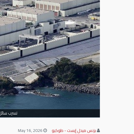
تسرب سائل 
بزنس ميدل إيست - طوكيو
May 16, 2026