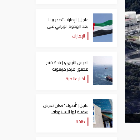
عاجل| الإمارات تصدر بيانا
بعد الهجوم الإيراني على
سفينة تابعة لـ"أدنوك"
الإمارات
الحرس الثوري: إعادة فتح
مضيق هرمز مرهونة
بقبول واشنطن الكامل
أخبار عالمية
لشروط طهران
عاجل| "أدنوك" تعلن تعرض
سفينة لها للاستهداف
بصاروخ في مضيق هرمز
طاقة