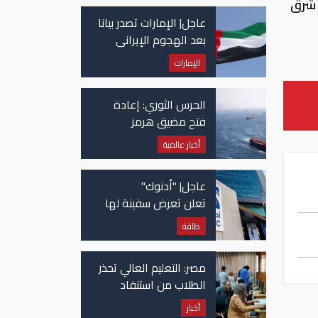
 330 كيلومترا شمال شرق
عاجل| الإمارات تصدر بيانا
بعد الهجوم الإيراني
على سفينة تابعة
الإمارات
لـ"أدنوك"
الحرس الثوري: إعادة
فتح مضيق هرمز
مرهونة بقبول واشنطن
أخبار عالمية
الكامل لشروط طهران
عاجل| "أدنوك"
تعلن تعرض سفينة لها
للاستهداف بصاروخ في
طاقة
مضيق هرمز
مصر: التعليم العالي تحذر
الطلاب من استنفاد
الرغبات قبل غلق
أخبار