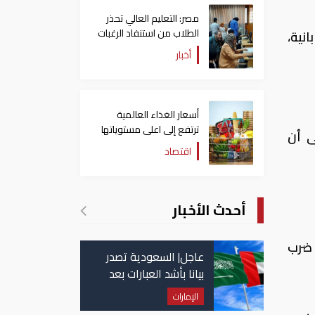
مصر: التعليم العالي تحذر
الطلاب من استنفاد الرغبات
ابانية،
قبل غلق التسجيل
أخبار
أسعار الغذاء العالمية
ترتفع إلى اعلى مستوياتها
ى أن
منذ 3 سنوات
اقتصاد
أحدث الأخبار
 مقياس ريختر، ضرب
عاجل| السعودية تصدر
بيانا بأشد العبارات بعد
استهداف إيران لناقلة
الإمارات
إماراتية