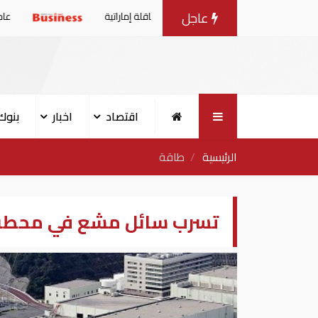
عاجل
بارات بعد استهداف إيران لناقلة إماراتية
عاجل| الإمارات تصدر
اقتصاد
اخبار
بنوك
الرئيسية
طاقة
تسرب سائل مشع في محطة أون