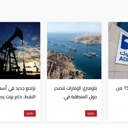
أدنوك: تعرضت 15 من
بلومبرغ: الإمارات تتصدر
تراجع جديد في أسع
دول المنطقة في
النفط.. خام برنت ي
رات
صادرات النفط عبر
إلى 80.66 دولاراً
ة النزاع
مضيق هرمز
للبرميل
طاقة
طاقة