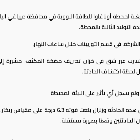
 "Tohoku Electric Power" المشغلة لمحطة أوناغاوا للطاقة النووية في محافظة ميياغي الي
التوليد الثانية بالمحطة.
شركة، في قسم التوربينات خلال ساعات النهار.
تسرب عبر شق في خزان تصريف مضخة المكثف، مشيرة إل
 لحظة اكتشاف الحادثة.
ولم يسجل أي تأثير على البيئة المحيطة.
وفي السياق ذاته، نفت الشركة أي ارتباط بين هذه الحادثة وزلزال بلغت قوته 6.3 درجة على
 الحادثتين وقعتا بصورة مستقلة.