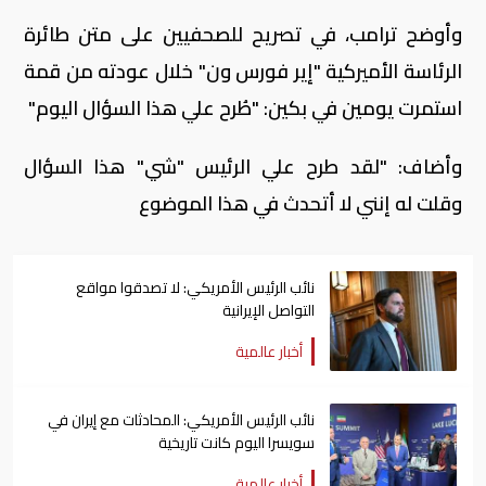
وأوضح ترامب، في تصريح للصحفيين على متن طائرة
الرئاسة الأميركية "إير فورس ون" خلال عودته من قمة
استمرت يومين في بكين: "طُرح علي هذا السؤال اليوم"
وأضاف: "لقد طرح علي الرئيس "شي" هذا السؤال
وقلت له إنني لا أتحدث في هذا الموضوع
نائب الرئيس الأمريكي: لا تصدقوا مواقع
التواصل الإيرانية
أخبار عالمية
نائب الرئيس الأمريكي: المحادثات مع إيران في
سويسرا اليوم كانت تاريخية
أخبار عالمية