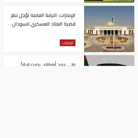
الإمارات: النيابة العامة تؤجل نظر
قضية العتاد العسكري للسودان
الإمارات
ولي عهد أبوظبي يصدر قراراً
بتعيين عبدالله المهيري رئيسا
لـ"أبوظبي للتراث"
الإمارات
رئيس الإمارات: يصادف اليوم
الذكرى الـ60 لتولي الشيخ زايد
حكم أبوظبي